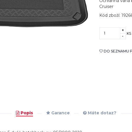
Ochranná vana k
Cruiser
Kód zboží: 1926
+
KS
-
DO SEZNAMU P
Popis
Garance
Máte dotaz?