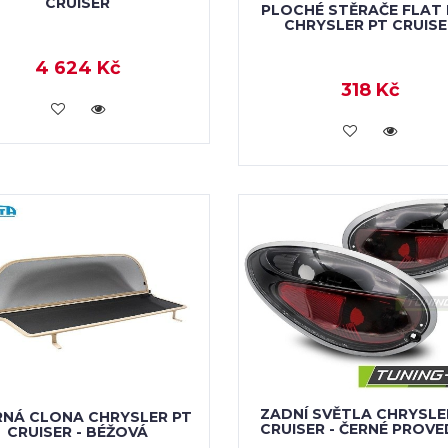
CRUISER
PLOCHÉ STĚRAČE FLAT
CHRYSLER PT CRUISE
4 624 Kč
318 Kč
KOUPIT
KOUPIT
ZADNÍ SVĚTLA CHRYSLE
RNÁ CLONA CHRYSLER PT
CRUISER - ČERNÉ PROVE
CRUISER - BÉŽOVÁ