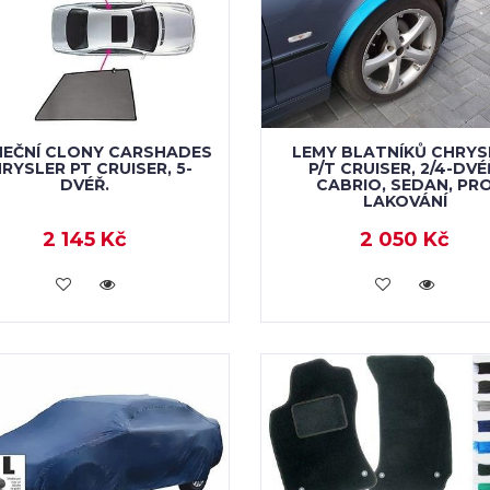
NEČNÍ CLONY CARSHADES
LEMY BLATNÍKŮ CHRYS
RYSLER PT CRUISER, 5-
P/T CRUISER, 2/4-DVÉ
DVÉŘ.
CABRIO, SEDAN, PR
LAKOVÁNÍ
2 145 Kč
2 050 Kč
KOUPIT
KOUPIT