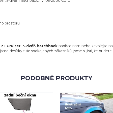
er, 5-dvéř. hatchback, r.v. 05/2000-2010
ho prostoru
 PT Cruiser, 5-dvéř. hatchback
napište nám nebo zavolejte na 
 jsme desítky tisíc spokojených zákazníků, jsme si jisti, že budet
PODOBNÉ PRODUKTY