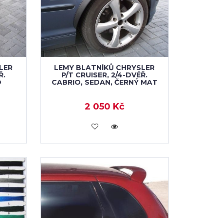
LER
LEMY BLATNÍKŮ CHRYSLER
Ř.
P/T CRUISER, 2/4-DVÉŘ.
O
CABRIO, SEDAN, ČERNÝ MAT
2 050 Kč
KOUPIT