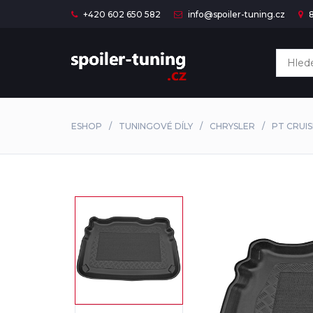
+420 602 650 582
info@spoiler-tuning.cz
8
ESHOP
TUNINGOVÉ DÍLY
CHRYSLER
PT CRUI