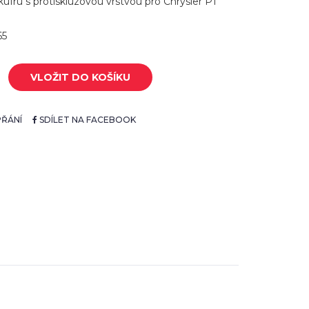
ufru s protiskluzovou vrstvou pro Chrysler PT
65
VLOŽIT DO KOŠÍKU
ŘÁNÍ
SDÍLET NA FACEBOOK