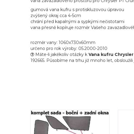
vana zavazadlového prostoru pro Chrysler PT Cruis
gumová vana kufru s protiskluzovou úpravou
zvýšený okraj cca 4-5cm
chrání před kapalnými a sypkými nečistotami
vana přesně kopíruje rozměr Vašeho zavazadlové
rozměr vany: 1060x730x60mm
určeno pro rok výroby: 05.2000-2010
Máte-li jakékoliv otázky k
Vana kufru Chrysler
192665. Působíme na trhu již mnoho let, obsloužili