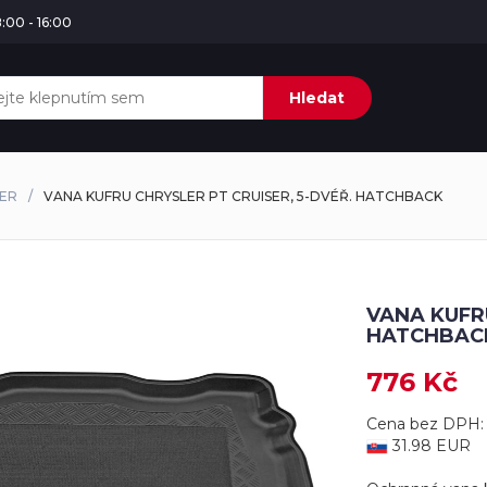
:00 - 16:00
Hledat
SER
VANA KUFRU CHRYSLER PT CRUISER, 5-DVÉŘ. HATCHBACK
VANA KUFRU
HATCHBAC
776 Kč
Cena bez DPH: 
31.98 EUR