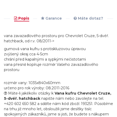
Popis
Garance
Máte dotaz?
vana zavazadlového prostoru pro Chevrolet Cruze, 5-dvéř.
hatchback, od r.v. 08/2011->
gumová vana kufru s protiskluzovou úpravou
zvýšený okraj cca 4-5cm
chrání před kapalnými a sypkými nečistotami
vana přesně kopíruje rozměr Vašeho zavazadlového
prostoru
rozměr vany: 1035x840x60mm
určeno pro rok výroby: 08.2011-2016
Máte-li jakékoliv otázky k
Vana kufru Chevrolet Cruze,
5-dvéř. hatchback
napište nám nebo zavolejte na tel.
+420 602 650 582 a sdělte nám kód zboží: 193251. Působíme
na trhu již mnoho let, obsloužili jsme desítky tisíc
spokojených zákazníků, jsme si jisti, že budete s nákupem