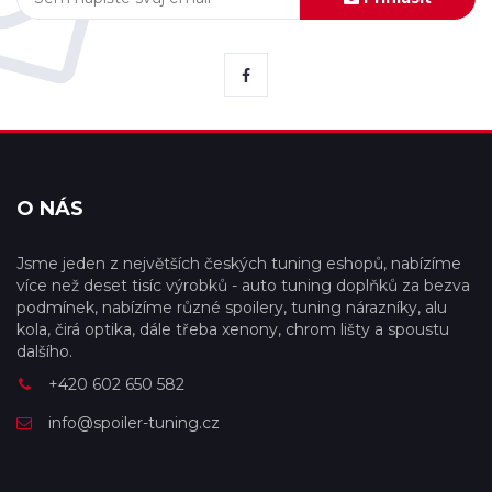
O NÁS
Jsme jeden z největších českých tuning eshopů, nabízíme
více než deset tisíc výrobků - auto tuning doplňků za bezva
podmínek, nabízíme různé spoilery, tuning nárazníky, alu
kola, čirá optika, dále třeba xenony, chrom lišty a spoustu
dalšího.
+420 602 650 582
info@spoiler-tuning.cz