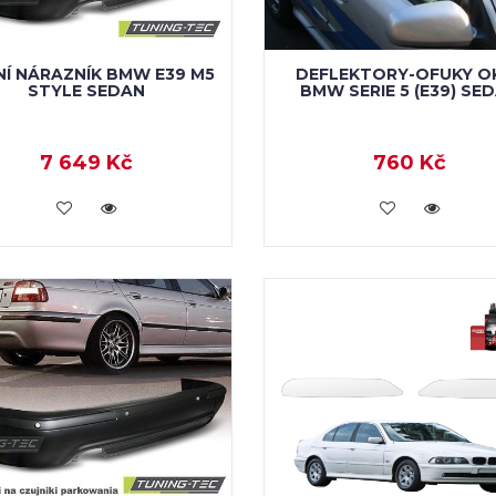
Í NÁRAZNÍK BMW E39 M5
DEFLEKTORY-OFUKY O
STYLE SEDAN
BMW SERIE 5 (E39) SE
7 649 Kč
760 Kč
KOUPIT
KOUPIT