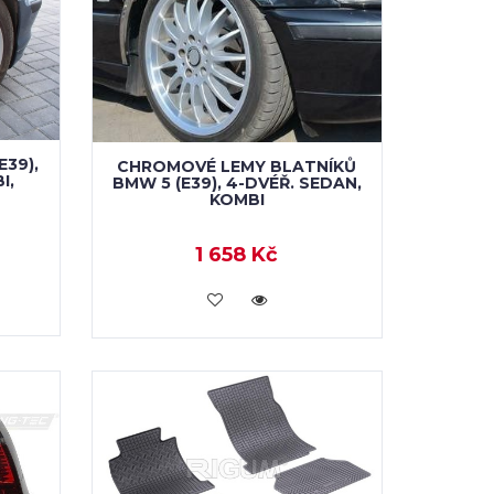
E39),
CHROMOVÉ LEMY BLATNÍKŮ
I,
BMW 5 (E39), 4-DVÉŘ. SEDAN,
KOMBI
1 658 Kč
KOUPIT