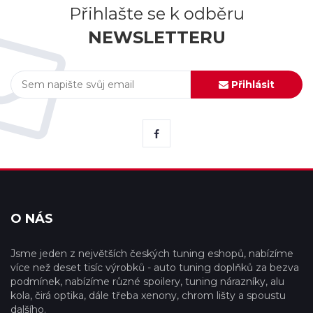
Přihlašte se k odběru
NEWSLETTERU
Přihlásit
O NÁS
Jsme jeden z největších českých tuning eshopů, nabízíme
více než deset tisíc výrobků - auto tuning doplňků za bezva
podmínek, nabízíme různé spoilery, tuning nárazníky, alu
kola, čirá optika, dále třeba xenony, chrom lišty a spoustu
dalšího.