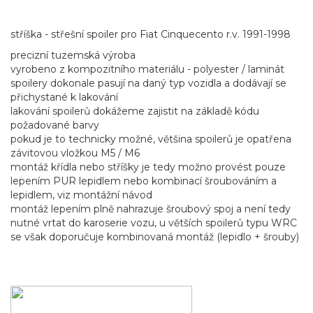
stříška - střešní spoiler pro Fiat Cinquecento r.v. 1991-1998
precizní tuzemská výroba
vyrobeno z kompozitního materiálu - polyester / laminát
spoilery dokonale pasují na daný typ vozidla a dodávají se
přichystané k lakování
lakování spoilerů dokážeme zajistit na základě kódu
požadované barvy
pokud je to technicky možné, většina spoilerů je opatřena
závitovou vložkou M5 / M6
montáž křídla nebo stříšky je tedy možno provést pouze
lepením PUR lepidlem nebo kombinací šroubováním a
lepidlem, viz montážní návod
montáž lepením plně nahrazuje šroubový spoj a není tedy
nutné vrtat do karoserie vozu, u větších spoilerů typu WRC
se však doporučuje kombinovaná montáž (lepidlo + šrouby)