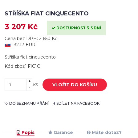
STŘÍŠKA FIAT CINQUECENTO
3 207 Kč
DOSTUPNOST 3-5 DNÍ
Cena bez DPH: 2 650 Kč
132.17 EUR
Stříška fiat cinquecento
Kód zboží: FIC1C
+
VLOŽIT DO KOŠÍKU
KS
-
DO SEZNAMU PŘÁNÍ
SDÍLET NA FACEBOOK
Popis
Garance
Máte dotaz?