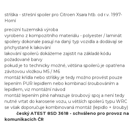
stříška - střešní spoiler pro Citroen Xsara htb. od r.v. 1997-
Horní
precizní tuzemská výroba
vyrobeno z kompozitního materiálu - polyester / laminát
spoilery dokonale pasují na daný typ vozidla a dodávají se
přichystané k lakování
lakování spoilerů dokážeme zajistit na základě kódu
požadované barvy
pokud je to technicky možné, většina spoilerů je opatřena
závitovou vložkou M5 / M6
montáž křídla nebo stříšky je tedy možno provést pouze
lepením PUR lepidlem nebo kombinací šroubováním a
lepidlem, viz montážní návod
montáž lepením plně nahrazuje šroubový spoj a není tedy
nutné vrtat do karoserie vozu, u větších spoilerů typu WRC
se však doporučuje kombinovaná montáž (lepidlo + šrouby)
český ATEST 8SD 3618 - schváleno pro provoz na
komunikacích ČR