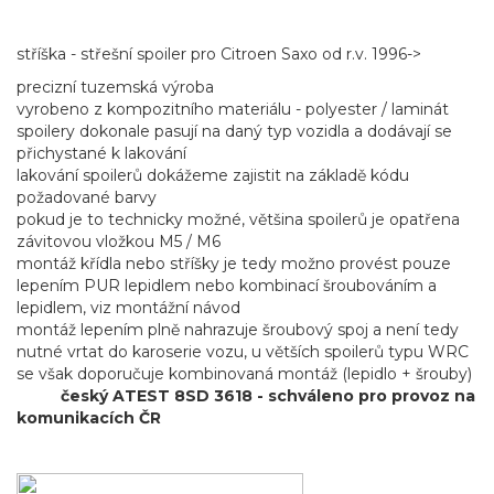
stříška - střešní spoiler pro Citroen Saxo od r.v. 1996->
precizní tuzemská výroba
vyrobeno z kompozitního materiálu - polyester / laminát
spoilery dokonale pasují na daný typ vozidla a dodávají se
přichystané k lakování
lakování spoilerů dokážeme zajistit na základě kódu
požadované barvy
pokud je to technicky možné, většina spoilerů je opatřena
závitovou vložkou M5 / M6
montáž křídla nebo stříšky je tedy možno provést pouze
lepením PUR lepidlem nebo kombinací šroubováním a
lepidlem, viz montážní návod
montáž lepením plně nahrazuje šroubový spoj a není tedy
nutné vrtat do karoserie vozu, u větších spoilerů typu WRC
se však doporučuje kombinovaná montáž (lepidlo + šrouby)
český ATEST 8SD 3618 - schváleno pro provoz na
komunikacích ČR