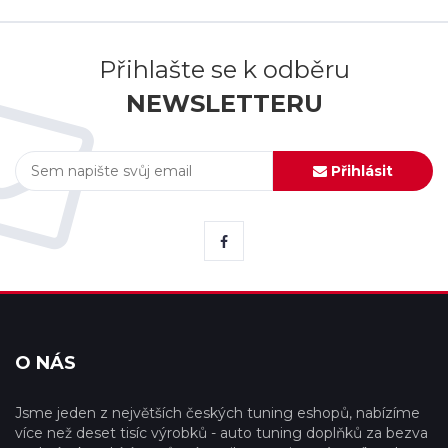
Přihlašte se k odběru
NEWSLETTERU
Přihlásit
O NÁS
Jsme jeden z největších českých tuning eshopů, nabízíme
více než deset tisíc výrobků - auto tuning doplňků za bezva