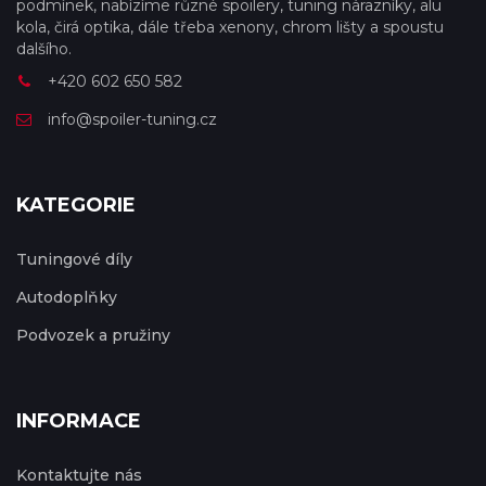
podmínek, nabízíme různé spoilery, tuning nárazníky, alu
kola, čirá optika, dále třeba xenony, chrom lišty a spoustu
dalšího.
+420 602 650 582
info@spoiler-tuning.cz
KATEGORIE
Tuningové díly
Autodoplňky
Podvozek a pružiny
INFORMACE
Kontaktujte nás