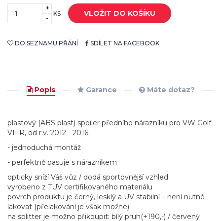
+
VLOŽIT DO KOŠÍKU
KS
-
DO SEZNAMU PŘÁNÍ
SDÍLET NA FACEBOOK
Popis
Garance
Máte dotaz?
plastový (ABS plast) spoiler předního nárazníku pro VW Golf
VII R, od r.v. 2012 - 2016
- jednoduchá montáž
- perfektně pasuje s nárazníkem
opticky sníží Váš vůz / dodá sportovnější vzhled
vyrobeno z TUV certifikovaného materiálu
povrch produktu je černý, lesklý a UV stabilní – není nutné
lakovat (přelakování je však možné)
na splitter je možno přikoupit: bílý pruh(+190,-) / červený