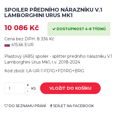
SPOILER PŘEDNÍHO NÁRAZNÍKU V.1
LAMBORGHINI URUS MK1
10 086 Kč
DOSTUPNOST 4-6 TÝDNŮ
Cena bez DPH: 8 336 Kč
415.66 EUR
Plastový (ABS) spoiler - splitter předního nárazníku V.1
Lamborghini Urus Mk1, r.v. 2018-2024
Kód zboží: LA-UR-1-FD1G+FD1RG+BRG
+
VLOŽIT DO KOŠÍKU
KS
-
DO SEZNAMU PŘÁNÍ
SDÍLET NA FACEBOOK