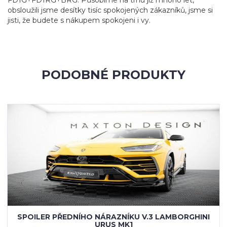
FD1G+FD1RG+BRG. Působíme na trhu již mnoho let,
obsloužili jsme desítky tisíc spokojených zákazníků, jsme si
jisti, že budete s nákupem spokojeni i vy.
PODOBNÉ PRODUKTY
SPOILER PŘEDNÍHO NÁRAZNÍKU V.3 LAMBORGHINI
URUS MK1