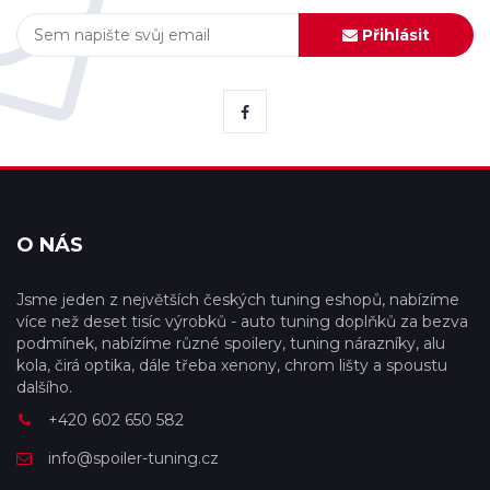
Přihlásit
O NÁS
Jsme jeden z největších českých tuning eshopů, nabízíme
více než deset tisíc výrobků - auto tuning doplňků za bezva
podmínek, nabízíme různé spoilery, tuning nárazníky, alu
kola, čirá optika, dále třeba xenony, chrom lišty a spoustu
dalšího.
+420 602 650 582
info@spoiler-tuning.cz