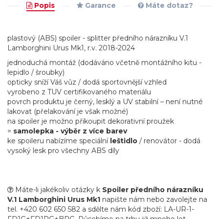
Popis
Garance
Máte dotaz?
plastový (ABS) spoiler - splitter předního nárazníku V.1
Lamborghini Urus Mk1, r.v. 2018-2024
jednoduchá montáž (dodáváno včetně montážního kitu -
lepidlo / šroubky)
opticky sníží Váš vůz / dodá sportovnější vzhled
vyrobeno z TUV certifikovaného materiálu
povrch produktu je černý, lesklý a UV stabilní – není nutné
lakovat (přelakování je však možné)
na spoiler je možno přikoupit dekorativní proužek
=
samolepka - výběr z více barev
ke spoileru nabízíme speciální
leštidlo
/ renovátor - dodá
vysoký lesk pro všechny ABS díly
Máte-li jakékoliv otázky k
Spoiler předního nárazníku
V.1 Lamborghini Urus Mk1
napište nám nebo zavolejte na
tel. +420 602 650 582 a sdělte nám kód zboží: LA-UR-1-