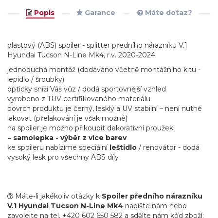
Popis
Garance
Máte dotaz?
plastový (ABS) spoiler - splitter předního nárazníku V.1
Hyundai Tucson N-Line Mk4, r.v. 2020-2024
jednoduchá montáž (dodáváno včetně montážního kitu -
lepidlo / šroubky)
opticky sníží Váš vůz / dodá sportovnější vzhled
vyrobeno z TUV certifikovaného materiálu
povrch produktu je černý, lesklý a UV stabilní – není nutné
lakovat (přelakování je však možné)
na spoiler je možno přikoupit dekorativní proužek
=
samolepka - výběr z více barev
ke spoileru nabízíme speciální
leštidlo
/ renovátor - dodá
vysoký lesk pro všechny ABS díly
Máte-li jakékoliv otázky k
Spoiler předního nárazníku
V.1 Hyundai Tucson N-Line Mk4
napište nám nebo
zavolejte na tel. +420 602 650 582 a sdělte nám kód zboží: