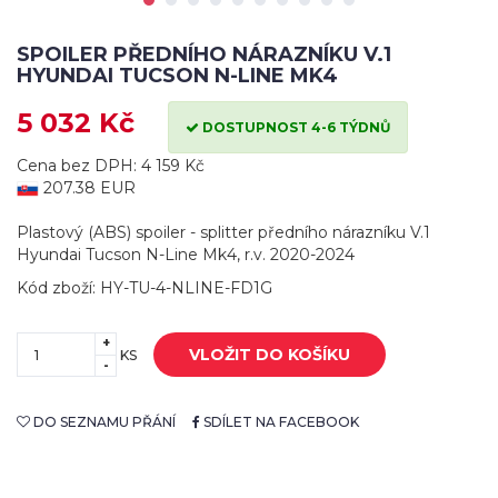
SPOILER PŘEDNÍHO NÁRAZNÍKU V.1
HYUNDAI TUCSON N-LINE MK4
5 032 Kč
DOSTUPNOST 4-6 TÝDNŮ
Cena bez DPH: 4 159 Kč
207.38 EUR
Plastový (ABS) spoiler - splitter předního nárazníku V.1
Hyundai Tucson N-Line Mk4, r.v. 2020-2024
Kód zboží: HY-TU-4-NLINE-FD1G
+
VLOŽIT DO KOŠÍKU
KS
-
DO SEZNAMU PŘÁNÍ
SDÍLET NA FACEBOOK