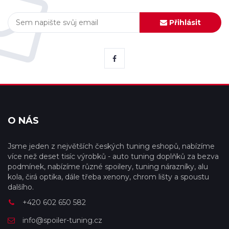
Přihlásit
O NÁS
Jsme jeden z největších českých tuning eshopů, nabízíme
více než deset tisíc výrobků - auto tuning doplňků za bezva
podmínek, nabízíme různé spoilery, tuning nárazníky, alu
kola, čirá optika, dále třeba xenony, chrom lišty a spoustu
dalšího.
+420 602 650 582
info@spoiler-tuning.cz