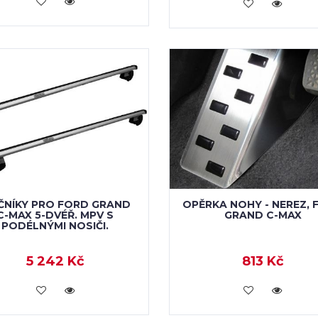
KOUPIT
KOUPIT
ČNÍKY PRO FORD GRAND
OPĚRKA NOHY - NEREZ, 
C-MAX 5-DVÉŘ. MPV S
GRAND C-MAX
PODÉLNÝMI NOSIČI.
5 242 Kč
813 Kč
KOUPIT
KOUPIT