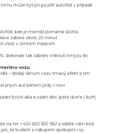
 tomu může být při použítí autofólií v případě
tofólií, kde je montáž poměrně složitá
alace zabere okolo 20 minut
ch ztrát v zimních měsících
). dokonale tak zabrání vniknutí hmyzu do
interiéru vozu
idla – dodají oknům vozu tmavý efekt a tím
l jiných aut během jízdy v noci
adní boční skla a zadní sklo (páté dveře / kufr)
te na tel. +420 602 650 582 a sdělte nám kód
jisti, že budete s nákupem spokojeni i vy.