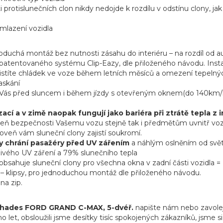
protislunečních clon nikdy nedojde k rozdílu v odstínu clony, jak
omlazení vozidla
noduchá montáž bez nutnosti zásahu do interiéru – na rozdíl od au
í patentovaného systému Clip-Eazy, dle přiloženého návodu. Inst
zajistíte chládek ve voze během letních měsíců a omezení tepelný
raskání
ní Vás před sluncem i během jízdy s otevřeným oknem(do 140km/h
ací a v zimě naopak fungují jako bariéra při ztrátě tepla z 
tupeň bezpečnosti Vašemu vozu stejně tak i předmětům uvnitř voz
roveň vám sluneční clony zajistí soukromí.
 chrání pasažéry před UV zářením
a náhlým oslněním od světe
livého UV záření a 79% slunečního tepla
bsahuje sluneční clony pro všechna okna v zadní části vozidla = z
 – klipsy, pro jednoduchou montáž dle přiloženého návodu.
na zip.
Shades FORD GRAND C-MAX, 5-dvéř.
napište nám nebo zavolej
t, obsloužili jsme desítky tisíc spokojených zákazníků, jsme si 