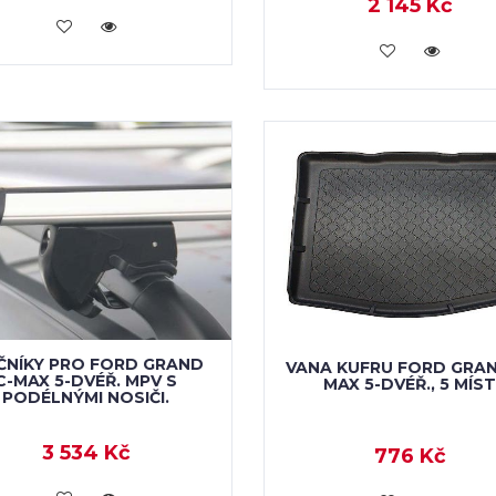
2 145 Kč
KOUPIT
KOUPIT
ČNÍKY PRO FORD GRAND
VANA KUFRU FORD GRAN
C-MAX 5-DVÉŘ. MPV S
MAX 5-DVÉŘ., 5 MÍS
PODÉLNÝMI NOSIČI.
3 534 Kč
776 Kč