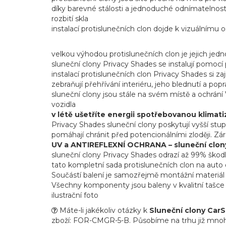
díky barevné stálosti a jednoduché odnímatelnosti 
rozbití skla
instalací protislunečních clon dojde k vizuálnímu 
velkou výhodou protislunečních clon je jejich jed
sluneční clony Privacy Shades se instalují pomoc
instalací protislunečních clon Privacy Shades si 
zebraňují přehřívání interiéru, jeho blednutí a pop
sluneční clony jsou stále na svém místě a ochrá
vozidla
v létě ušetříte energii spotřebovanou klimatiz
Privacy Shades sluneční clony poskytují vyšší s
pomáhají chránit před potencionálními zloději. Zá
UV a ANTIREFLEXNÍ OCHRANA – sluneční clony
sluneční clony Privacy Shades odrazí až 99% škod
tato kompletní sada protislunečních clon na auto o
Součástí balení je samozřejmě montážní materiál
Všechny komponenty jsou baleny v kvalitní tašce 
ilustrační foto
Máte-li jakékoliv otázky k
Sluneční clony Car
zboží: FOR-CMGR-5-B. Působíme na trhu již mnoho le