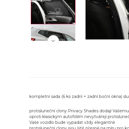
kompletní sada (6 ks zadní + zadní boční okna) 
protisluneční clony Privacy Shades dodají Vašemu 
oproti klasickým autofóliím nevytvářejí protisluneč
Vaše vozidlo bude vypadat vždy elegantně
protisluneční clony jsou šité přesně na míru pro k