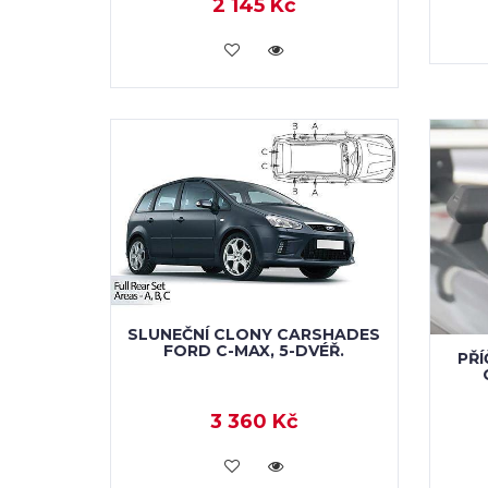
2 145 Kč
KOUPIT
SLUNEČNÍ CLONY CARSHADES
FORD C-MAX, 5-DVÉŘ.
PŘÍ
3 360 Kč
KOUPIT