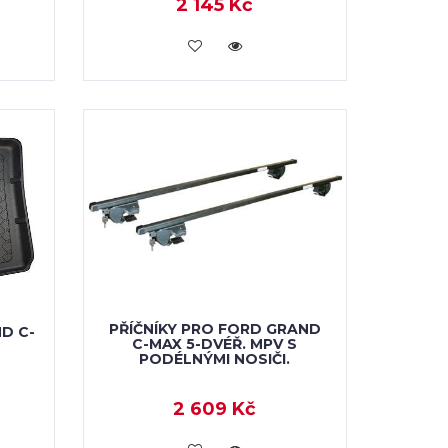
2 145 Kč
KOUPIT
PŘÍČNÍKY PRO FORD GRAND
D C-
C-MAX 5-DVÉŘ. MPV S
T
PODÉLNÝMI NOSIČI.
2 609 Kč