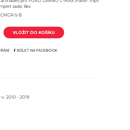
 CarShades pro FORD GRAND C-MAX 5-dvéř. mpv
omplet sada: 6ks
R-CMGR-5-B
VLOŽIT DO KOŠÍKU
ŘÁNÍ
SDÍLET NA FACEBOOK
v. 2010 - 2019