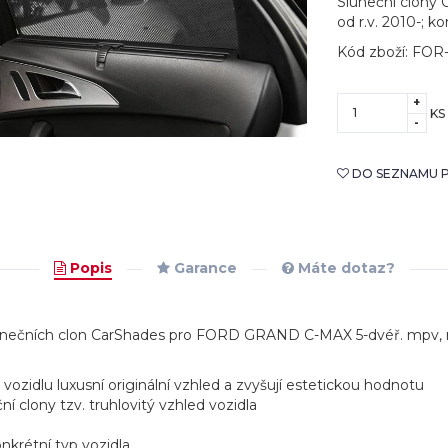
Sluneční clony
od r.v. 2010-; k
Kód zboží: FO
+
KS
-
DO SEZNAMU P
Popis
Garance
Máte dotaz?
slunečních clon CarShades pro FORD GRAND C-MAX 5-dvéř. mpv, r.
vozidlu luxusní originální vzhled a zvyšují estetickou hodnotu
ní clony tzv. truhlovitý vzhled vozidla
onkrétní typ vozidla