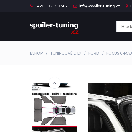
+420 602 650 582
info@spoiler-tuning.cz
8
ESHOP
TUNINGOVÉ DÍLY
FORD
FOCUS C-MA