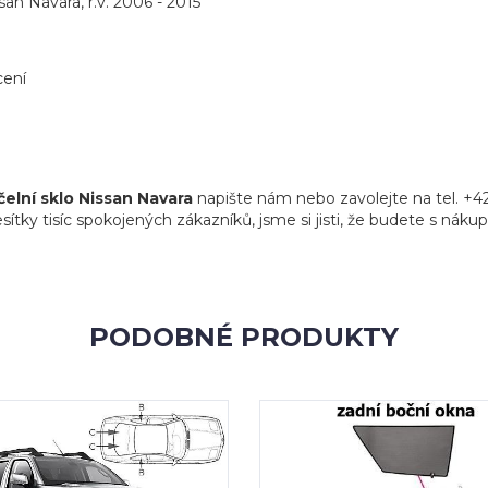
an Navara, r.v. 2006 - 2015
cení
čelní sklo Nissan Navara
napište nám nebo zavolejte na tel. +4
sítky tisíc spokojených zákazníků, jsme si jisti, že budete s náku
PODOBNÉ PRODUKTY