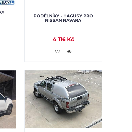
KY
PODÉLNÍKY - HAGUSY PRO
3
NISSAN NAVARA
4 116 Kč
KOUPIT