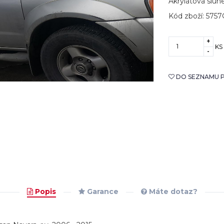
Akrylátová slun
Kód zboží: 575
+
KS
-
DO SEZNAMU P
Popis
Garance
Máte dotaz?