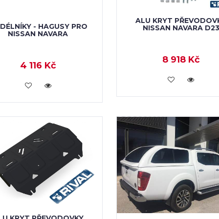
ALU KRYT PŘEVODOV
DÉLNÍKY - HAGUSY PRO
NISSAN NAVARA D2
NISSAN NAVARA
8 918 Kč
4 116 Kč
KOUPIT
KOUPIT
LU KRYT PŘEVODOVKY