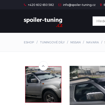
+420 602 650 582
info@spoiler-tuning.cz
8
ESHOP
TUNINGOVÉ DÍLY
NISSAN
NAVARA