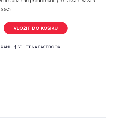
eční clona nad přední okno pro Nissan Navara
7G060
VLOŽIT DO KOŠÍKU
ŘÁNÍ
SDÍLET NA FACEBOOK