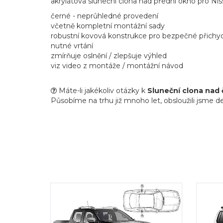
akrylátová sluneční clona nad přední okno pro Niss
černé - neprůhledné provedení
včetně kompletní montážní sady
robustní kovová konstrukce pro bezpečné přichy
nutné vrtání
zmírňuje oslnění / zlepšuje výhled
viz video z montáže / montážní návod
Máte-li jakékoliv otázky k
Sluneční clona nad 
Působíme na trhu již mnoho let, obsloužili jsme de