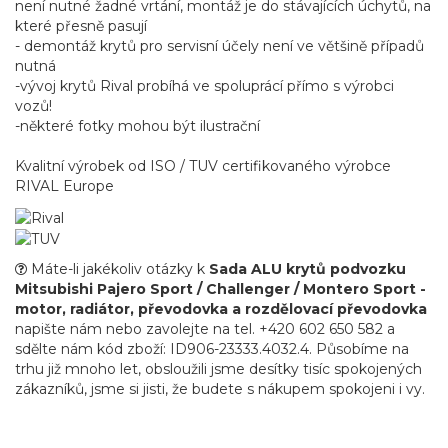
není nutné žadné vrtání, montáž je do stávajících úchytů, na
které přesně pasují
- demontáž krytů pro servisní účely není ve většině případů
nutná
-vývoj krytů Rival probíhá ve spoluprácí přímo s výrobci
vozů!
-některé fotky mohou být ilustrační
Kvalitní výrobek od ISO / TUV certifikovaného výrobce
RIVAL Europe
Máte-li jakékoliv otázky k
Sada ALU krytů podvozku
Mitsubishi Pajero Sport / Challenger / Montero Sport -
motor, radiátor, převodovka a rozdělovací převodovka
napište nám nebo zavolejte na tel. +420 602 650 582 a
sdělte nám kód zboží: ID906-23333.4032.4. Působíme na
trhu již mnoho let, obsloužili jsme desítky tisíc spokojených
zákazníků, jsme si jisti, že budete s nákupem spokojeni i vy.