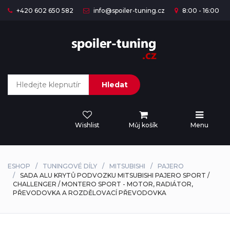
+420 602 650 582
info@spoiler-tuning.cz
8:00 - 16:00
Hledat
Wishlist
Můj košík
Menu
ESHOP
TUNINGOVÉ DÍLY
MITSUBISHI
PAJERO
SADA ALU KRYTŮ PODVOZKU MITSUBISHI PAJERO SPORT /
CHALLENGER / MONTERO SPORT - MOTOR, RADIÁTOR,
PŘEVODOVKA A ROZDĚLOVACÍ PŘEVODOVKA