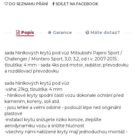
DO SEZNAMU PŘÁNÍ
SDÍLET NA FACEBOOK
Popis
Garance
Máte dotaz?
sada hliníkových krytů pod vůz Mitsubishi Pajero Sport /
Challenger / Montero Sport, 3,0; 3,2, od r.v. 2007-2015 ;
tloušťka: 4 mm - sada 4ks pod motor, radiátor, převodovku
a rozdělovací převodovku
sada hliníkových krytů pod vůz
-váha: 21kg, tloušťka: 4 mm
- hliníkové kryty spodní části vozu dokonale ochrání před
kamením, kořeny, solí atd.
- jsou lehké a velmi odolné - poslouží lépe než originální
plastové
-instalací krytu snižujete riziko koroze, zlepšíte
aerodynamiku vozu a snížíte hlučnost
-všechny námi nabízené kryty mají jednoduchou montáž -