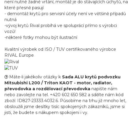
není nutné žadné vrtání, montáž je do stávajících úchytů, na
které přesně pasují
- demontáž krytů pro servisní účely není ve většině případů
nutná
-vývoj krytů Rival probíhá ve spoluprácí přímo s výrobci
vozů!
-některé fotky mohou být ilustrační
Kvalitní výrobek od ISO / TUV certifikovaného výrobce
RIVAL Europe
Máte-li jakékoliv otázky k
Sada ALU krytů podvozku
Mitsubishi L200 / Triton KAOT - motor, radiator,
převodovka a rozdělovací převodovka
napište nám
nebo zavolejte na tel. +420 602 650 582 a sdělte nám kód
zboží: ID827-23333.4032.6. Působíme na trhu již mnoho let,
obsloužili jsme desítky tisíc spokojených zákazníků, jsme si
jisti, že budete s nákupem spokojeni i vy.