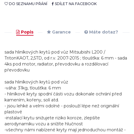
DO SEZNAMU PŘÁNÍ
SDÍLET NA FACEBOOK
Popis
Garance
Máte dotaz?
sada hliníkových krytů pod vůz Mitsubishi L200 /
TritonKAOT, 2,5TD, od r.v. 2007-2015 ; tloušťka: 6 mm - sada
4ks pod motor, radiator, převodovku a rozdělovací
převodovku
sada hliníkových krytů pod vůz
-váha: 31kg, tloušťka: 6 mm
- hliníkové kryty spodní části vozu dokonale ochrání před
kamením, kořeny, solí atd.
- jsou lehké a velmi odolné - poslouží lépe než originální
plastové
-instalací krytu snižujete riziko koroze, zlepšíte
aerodynamiku vozu a snížíte hlučnost
-všechny námi nabízené kryty mají jednoduchou montáž -