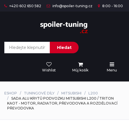
+420 602 650 582
info@spoiler-tuning.cz
8:00 - 16:00
Hledat
Wishlist
Můj košík
Menu
ESHOP
TUNINGOVÉ DÍLY
MITSUBISHI
L200
SADA ALU KRYTŮ PODVOZKU MITSUBISHI L200 / TRITON
KAOT - MOTOR, RADIATOR, PŘEVODOVKA A ROZDĚLOVACÍ
PŘEVODOVKA