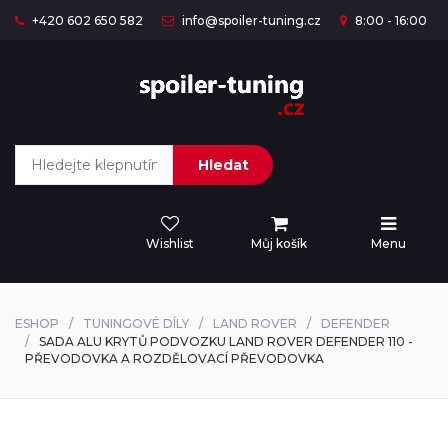
+420 602 650 582
info@spoiler-tuning.cz
8:00 - 16:00
Hledat
Wishlist
Můj košík
Menu
ESHOP
TUNINGOVÉ DÍLY
LAND ROVER
DEFENDER
SADA ALU KRYTŮ PODVOZKU LAND ROVER DEFENDER 110 -
PŘEVODOVKA A ROZDĚLOVACÍ PŘEVODOVKA