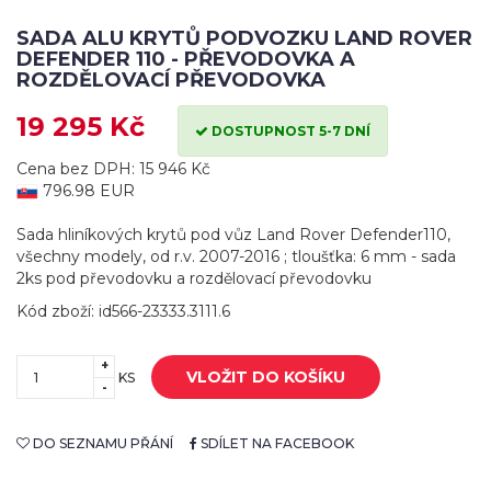
SADA ALU KRYTŮ PODVOZKU LAND ROVER
DEFENDER 110 - PŘEVODOVKA A
ROZDĚLOVACÍ PŘEVODOVKA
19 295 Kč
DOSTUPNOST 5-7 DNÍ
Cena bez DPH: 15 946 Kč
796.98 EUR
Sada hliníkových krytů pod vůz Land Rover Defender110,
všechny modely, od r.v. 2007-2016 ; tloušťka: 6 mm - sada
2ks pod převodovku a rozdělovací převodovku
Kód zboží: id566-23333.3111.6
+
VLOŽIT DO KOŠÍKU
KS
-
DO SEZNAMU PŘÁNÍ
SDÍLET NA FACEBOOK