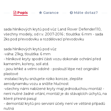
Popis
Garance
Máte dotaz?
sada hliníkových krytů pod vůz Land Rover Defender110,
všechny modely, od r.v. 2007-2016 ; tloušťka: 6 mm - sada
2ks pod převodovku a rozdělovací převodovku
sada hliníkových krytů pod vůz
-váha: 21kg, tloušťka: 6 mm
- hliníkové kryty spodní části vozu dokonale ochrání před
kamením, kořeny, solí atd.
- jsou lehké a velmi odolné - poslouží lépe než originální
plastové
-instalací krytu snižujete riziko koroze, zlepšíte
aerodynamiku vozu a snížíte hlučnost
-všechny námi nabízené kryty mají jednoduchou montáž -
není nutné žadné vrtání, montáž je do stávajících úchytů, na
které přesně pasují
- demontáž krytů pro servisní účely není ve většině případů
nutná