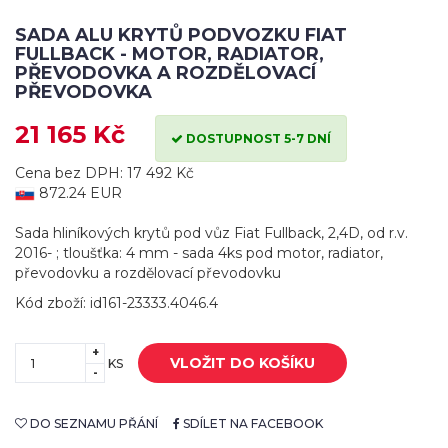
SADA ALU KRYTŮ PODVOZKU FIAT
FULLBACK - MOTOR, RADIATOR,
PŘEVODOVKA A ROZDĚLOVACÍ
PŘEVODOVKA
21 165 Kč
DOSTUPNOST 5-7 DNÍ
Cena bez DPH: 17 492 Kč
872.24 EUR
Sada hliníkových krytů pod vůz Fiat Fullback, 2,4D, od r.v.
2016- ; tloušťka: 4 mm - sada 4ks pod motor, radiator,
převodovku a rozdělovací převodovku
Kód zboží: id161-23333.4046.4
+
VLOŽIT DO KOŠÍKU
KS
-
DO SEZNAMU PŘÁNÍ
SDÍLET NA FACEBOOK