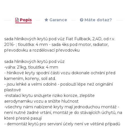
Popis
Garance
Máte dotaz?
sada hliníkových krytů pod vůz Fiat Fullback, 2,4D, od r.v.
2016- ; tloušťka: 4 mm - sada 4ks pod motor, radiator,
převodovku a rozdělovací převodovku
sada hliníkových krytů pod vůz
-váha: 21kg, tloušťka: 4 mm
- hliníkové kryty spodní části vozu dokonale ochrání před
kamením, kořeny, solí atd.
- jsou lehké a velmi odolné - poslouží lépe než originální
plastové
-instalací krytu snižujete riziko koroze, zlepšíte
aerodynamiku vozu a snížíte hlučnost
-všechny námi nabízené kryty mají jednoduchou montáž -
není nutné žadné vrtání, montáž je do stávajících úchytů, na
které přesně pasují
- demontáž krytů pro servisní účely není ve většině případů