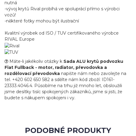
nutná
-vývoj krytů Rival probíhá ve spoluprácí přímo s výrobci
vozů!
-některé fotky mohou být ilustrační
Kvalitní výrobek od ISO / TUV certifikovaného výrobce
RIVAL Europe
Máte-li jakékoliv otázky k
Sada ALU krytů podvozku
Fiat Fullback - motor, radiator, převodovka a
rozdělovací převodovka
napište nám nebo zavolejte na
tel. +420 602 650 582 a sdělte nám kód zboží: ID161-
23333.4046.4. Působíme na trhu již mnoho let, obsloužili
jsme desítky tisíc spokojených zákazníků, jsme si jisti, že
budete s nákupem spokojeni i vy.
PODOBNÉ PRODUKTY