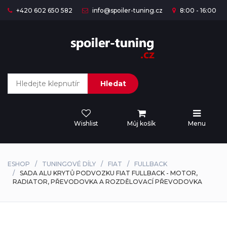
+420 602 650 582
info@spoiler-tuning.cz
8:00 - 16:00
Hledat
Wishlist
Můj košík
Menu
ESHOP
TUNINGOVÉ DÍLY
FIAT
FULLBACK
SADA ALU KRYTŮ PODVOZKU FIAT FULLBACK - MOTOR,
RADIATOR, PŘEVODOVKA A ROZDĚLOVACÍ PŘEVODOVKA