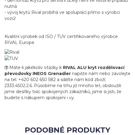
- demontáž krytů pro servisní účely není ve většině případů
nutná
- vývoj krytů Rival probíhá ve spoluprácí přímo s výrobci
vozů!
Kvalitní výrobek od ISO / TUV certifikovaného výrobce
RIVAL Europe
Máte-li jakékoliv otázky k
RIVAL ALU kryt rozdělovací
převodovky INEOS Grenadier
napište nám nebo zavolejte
na tel. +420 602 650 582 a sdělte nám kód zboží:
2333.4502.2.6. Působíme na trhu již mnoho let, obsloužili
jsme desítky tisíc spokojených zákazníků, jsme si jisti, že
budete s nákupem spokojeni i vy.
PODOBNÉ PRODUKTY