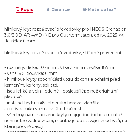
Popis
Garance
Máte dotaz?
hliníkový kryt rozdělovací převodovky pro INEOS Grenadier
3,0/3,0D; AT; 4WD (NE pro Quartermaster), od r.v. 2023->>;
tloušťka: 6 mm
hliníkový kryt rozdělovací převodovky, stříbrné provedení
- rozměry: délka: 1076mm, šířka 376mm, výška 187mm
- váha: 9.5, tloušťka: 6 mm
- hliníkové kryty spodní části vozu dokonale ochrání před
kamením, kořeny, solí atd.
- jsou lehké a velmi odolné - poslouží lépe než originální
plastové
- instalací krytu snižujete riziko koroze, zlepšíte
aerodynamiku vozu a snížíte hlučnost
- všechny námi nabízené kryty mají jednoduchou montáž -
není nutné žadné vrtání, montáž je do stávajících úchytů, na
které přesně pasují