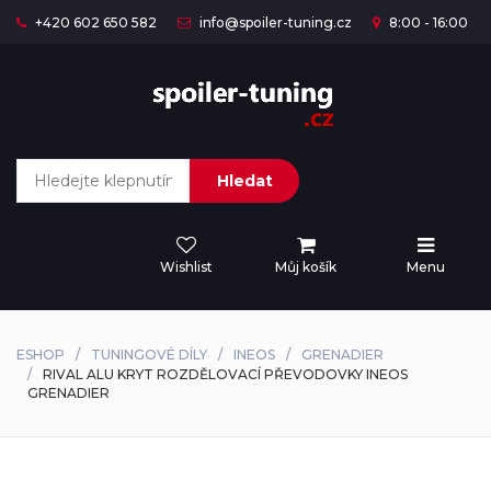
+420 602 650 582
info@spoiler-tuning.cz
8:00 - 16:00
Hledat
Wishlist
Můj košík
Menu
ESHOP
TUNINGOVÉ DÍLY
INEOS
GRENADIER
RIVAL ALU KRYT ROZDĚLOVACÍ PŘEVODOVKY INEOS
GRENADIER