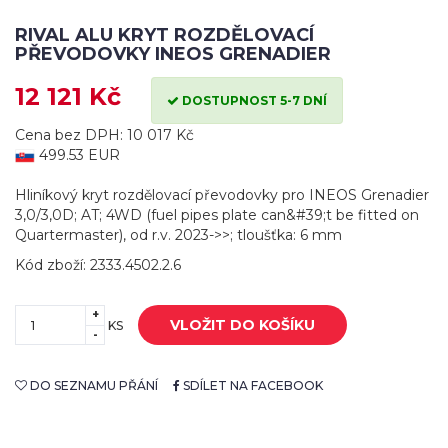
RIVAL ALU KRYT ROZDĚLOVACÍ
PŘEVODOVKY INEOS GRENADIER
12 121 Kč
DOSTUPNOST 5-7 DNÍ
Cena bez DPH: 10 017 Kč
499.53 EUR
Hliníkový kryt rozdělovací převodovky pro INEOS Grenadier
3,0/3,0D; AT; 4WD (fuel pipes plate can&#39;t be fitted on
Quartermaster), od r.v. 2023->>; tloušťka: 6 mm
Kód zboží: 2333.4502.2.6
+
VLOŽIT DO KOŠÍKU
KS
-
DO SEZNAMU PŘÁNÍ
SDÍLET NA FACEBOOK