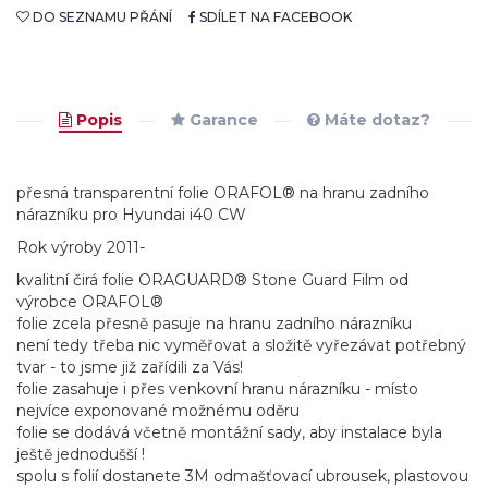
DO SEZNAMU PŘÁNÍ
SDÍLET NA FACEBOOK
Popis
Garance
Máte dotaz?
přesná transparentní folie ORAFOL® na hranu zadního
nárazníku pro Hyundai i40 CW
Rok výroby 2011-
kvalitní čirá folie ORAGUARD® Stone Guard Film od
výrobce ORAFOL®
folie zcela přesně pasuje na hranu zadního nárazníku
není tedy třeba nic vyměřovat a složitě vyřezávat potřebný
tvar - to jsme již zařídili za Vás!
folie zasahuje i přes venkovní hranu nárazníku - místo
nejvíce exponované možnému oděru
folie se dodává včetně montážní sady, aby instalace byla
ještě jednodušší !
spolu s folií dostanete 3M odmašťovací ubrousek, plastovou