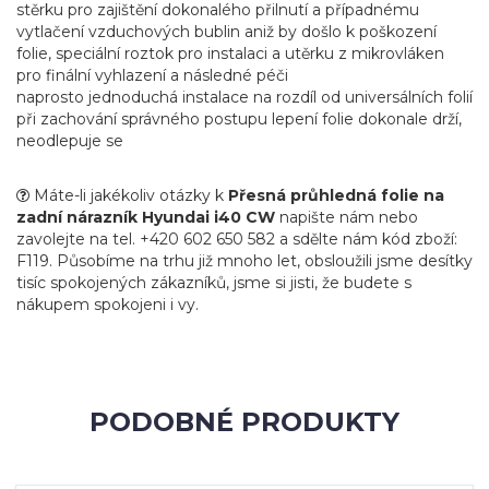
stěrku pro zajištění dokonalého přilnutí a případnému
vytlačení vzduchových bublin aniž by došlo k poškození
folie, speciální roztok pro instalaci a utěrku z mikrovláken
pro finální vyhlazení a následné péči
naprosto jednoduchá instalace na rozdíl od universálních folií
při zachování správného postupu lepení folie dokonale drží,
neodlepuje se
Máte-li jakékoliv otázky k
Přesná průhledná folie na
zadní nárazník Hyundai i40 CW
napište nám nebo
zavolejte na tel. +420 602 650 582 a sdělte nám kód zboží:
F119. Působíme na trhu již mnoho let, obsloužili jsme desítky
tisíc spokojených zákazníků, jsme si jisti, že budete s
nákupem spokojeni i vy.
PODOBNÉ PRODUKTY