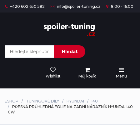
+420 602 650 582
info@spoiler-tuning.cz
8:00 - 16:00
Hledat
Wishlist
Můj košík
Menu
ESHOP
TUNINGOVÉ DÍLY
HYUNDAI
I40
PŘESNÁ PRŮHLEDNÁ FOLIE NA ZADNÍ NÁRAZNÍK HYUNDAI I40
CW