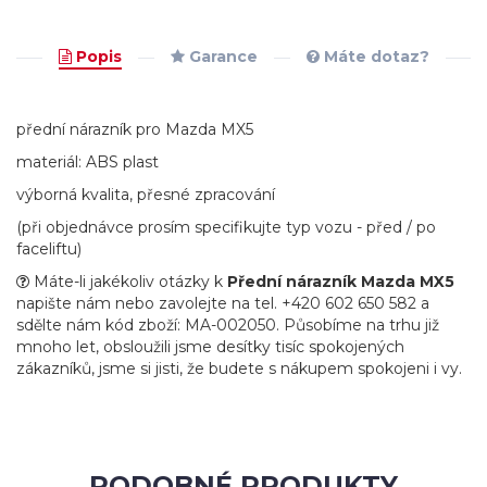
Popis
Garance
Máte dotaz?
přední nárazník pro Mazda MX5
materiál: ABS plast
výborná kvalita, přesné zpracování
(při objednávce prosím specifikujte typ vozu - před / po
faceliftu)
Máte-li jakékoliv otázky k
Přední nárazník Mazda MX5
napište nám nebo zavolejte na tel. +420 602 650 582 a
sdělte nám kód zboží: MA-002050. Působíme na trhu již
mnoho let, obsloužili jsme desítky tisíc spokojených
zákazníků, jsme si jisti, že budete s nákupem spokojeni i vy.
PODOBNÉ PRODUKTY