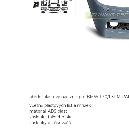
přední plastový nárazník pro BMW F30/F31 M-PAKET
včetně plastových lišt a mřížek
materiál: ABS plast
záslepka tažného oka
záslepky ostřikovačů