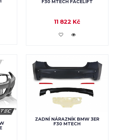
E
F30 MTECH FACELIFT
11 822 Kč
KOUPIT
ZADNÍ NÁRAZNÍK BMW 3ER
MW
F30 MTECH
E