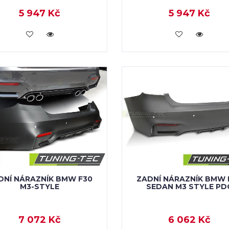
5 947 Kč
5 947 Kč
KOUPIT
KOUPIT
DNÍ NÁRAZNÍK BMW F30
ZADNÍ NÁRAZNÍK BMW 
M3-STYLE
SEDAN M3 STYLE PD
7 072 Kč
6 062 Kč