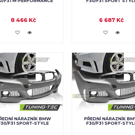
0/F31 M-PERFORMANCE
F30/F31 SPORT STYL
8 466 Kč
6 687 Kč
KOUPIT
KOUPIT
ŘEDNÍ NÁRAZNÍK BMW
PŘEDNÍ NÁRAZNÍK B
F30/F31 SPORT-STYLE
F30/F31 SPORT-STYL