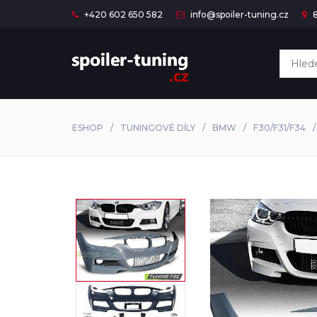
+420 602 650 582
info@spoiler-tuning.cz
8
ESHOP
TUNINGOVÉ DÍLY
BMW
F30/F31/F34