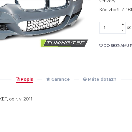
senzory
Kód zboží: ZP
+
KS
-
DO SEZNAMU P
Popis
Garance
Máte dotaz?
, od r. v. 2011-