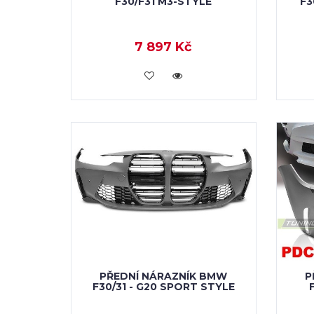
F30/F31 M3-STYLE
F3
7 897 Kč
KOUPIT
PŘEDNÍ NÁRAZNÍK BMW
P
F30/31 - G20 SPORT STYLE