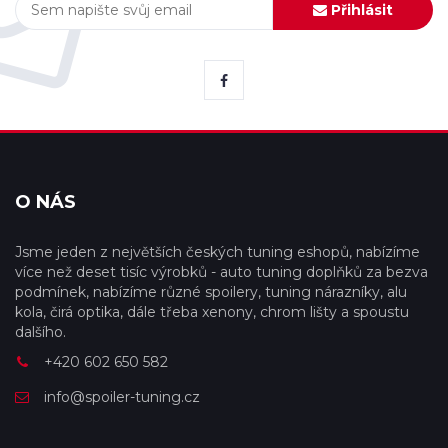
Přihlásit
O NÁS
Jsme jeden z největších českých tuning eshopů, nabízíme
více než deset tisíc výrobků - auto tuning doplňků za bezva
podmínek, nabízíme různé spoilery, tuning nárazníky, alu
kola, čirá optika, dále třeba xenony, chrom lišty a spoustu
dalšího.
+420 602 650 582
info@spoiler-tuning.cz