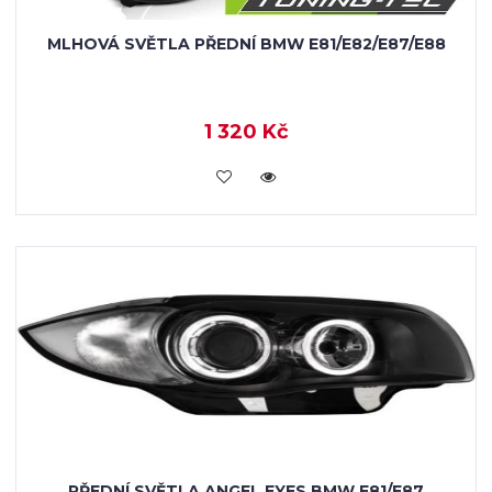
MLHOVÁ SVĚTLA PŘEDNÍ BMW E81/E82/E87/E88
1 320 Kč
KOUPIT
PŘEDNÍ SVĚTLA ANGEL EYES BMW E81/E87