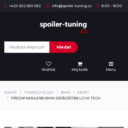
+420 602 650 582
info@spoiler-tuning.cz
8:00 - 16:00
Hledat
Wishlist
Můj košík
Menu
ESHOP
TUNINGOVÉ DÍLY
BMW
E81/87
PŘEDNÍ NÁRAZNÍK BMW E81/82/87/88 LCI M-TECH