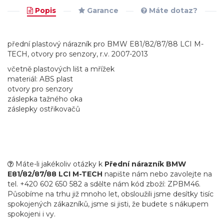
Popis
Garance
Máte dotaz?
přední plastový nárazník pro BMW E81/82/87/88 LCI M-
TECH, otvory pro senzory, r.v. 2007-2013
včetně plastových lišt a mřížek
materiál: ABS plast
otvory pro senzory
záslepka tažného oka
záslepky ostřikovačů
Máte-li jakékoliv otázky k
Přední nárazník BMW
E81/82/87/88 LCI M-TECH
napište nám nebo zavolejte na
tel. +420 602 650 582 a sdělte nám kód zboží: ZPBM46.
Působíme na trhu již mnoho let, obsloužili jsme desítky tisíc
spokojených zákazníků, jsme si jisti, že budete s nákupem
spokojeni i vy.