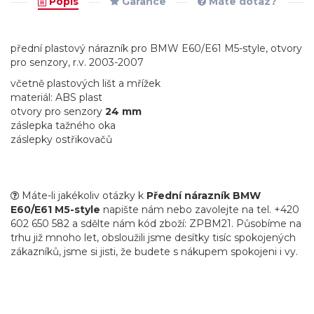
Popis
Garance
Máte dotaz?
přední plastový nárazník pro BMW E60/E61 M5-style, otvory
pro senzory, r.v. 2003-2007
včetně plastových lišt a mřížek
materiál: ABS plast
otvory pro senzory
24 mm
záslepka tažného oka
záslepky ostřikovačů
Máte-li jakékoliv otázky k
Přední nárazník BMW
E60/E61 M5-style
napište nám nebo zavolejte na tel. +420
602 650 582 a sdělte nám kód zboží: ZPBM21. Působíme na
trhu již mnoho let, obsloužili jsme desítky tisíc spokojených
zákazníků, jsme si jisti, že budete s nákupem spokojeni i vy.