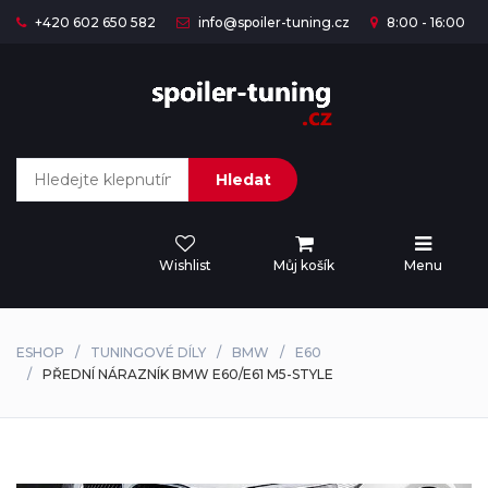
+420 602 650 582
info@spoiler-tuning.cz
8:00 - 16:00
Hledat
Wishlist
Můj košík
Menu
ESHOP
TUNINGOVÉ DÍLY
BMW
E60
PŘEDNÍ NÁRAZNÍK BMW E60/E61 M5-STYLE