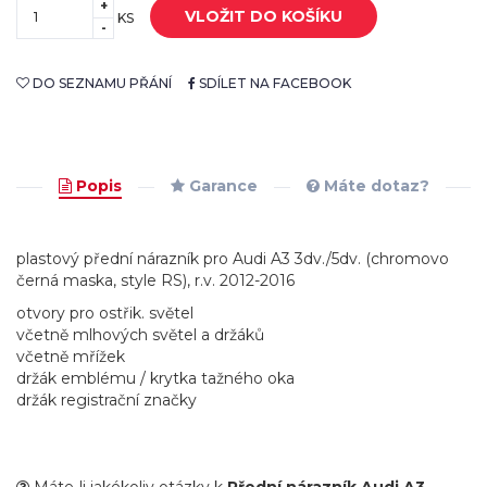
+
VLOŽIT DO KOŠÍKU
KS
-
DO SEZNAMU PŘÁNÍ
SDÍLET NA FACEBOOK
Popis
Garance
Máte dotaz?
plastový přední nárazník pro Audi A3 3dv./5dv. (chromovo
černá maska, style RS), r.v. 2012-2016
otvory pro ostřik. světel
včetně mlhových světel a držáků
včetně mřížek
držák emblému / krytka tažného oka
držák registrační značky
Máte-li jakékoliv otázky k
Přední nárazník Audi A3