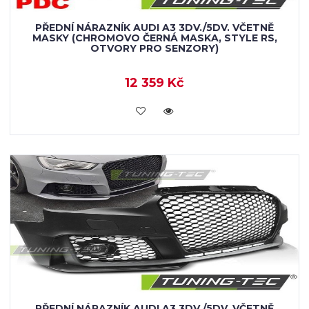
PŘEDNÍ NÁRAZNÍK AUDI A3 3DV./5DV. VČETNĚ
MASKY (CHROMOVO ČERNÁ MASKA, STYLE RS,
OTVORY PRO SENZORY)
12 359 Kč
KOUPIT
PŘEDNÍ NÁRAZNÍK AUDI A3 3DV./5DV. VČETNĚ