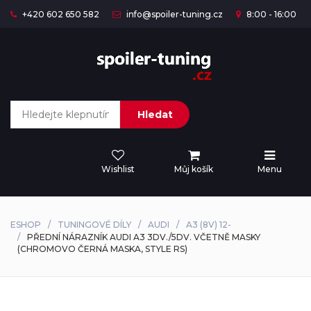
+420 602 650 582
info@spoiler-tuning.cz
8:00 - 16:00
Hledat
Wishlist
Můj košík
Menu
ESHOP
TUNINGOVÉ DÍLY
AUDI
A3 (8V) 12-
PŘEDNÍ NÁRAZNÍK AUDI A3 3DV./5DV. VČETNĚ MASKY
(CHROMOVO ČERNÁ MASKA, STYLE RS)