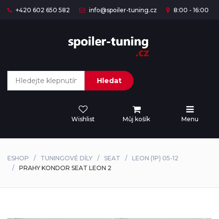
+420 602 650 582
info@spoiler-tuning.cz
8:00 - 16:00
Hledat
Wishlist
Můj košík
Menu
ESHOP
TUNINGOVÉ DÍLY
SEAT
LEON (1P) 05-12
PRAHY KONDOR SEAT LEON 2