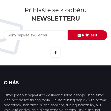
Přihlašte se k odběru
NEWSLETTERU
Přihlásit
O NÁS
Jsme jeden z největších českých tuning eshopů, nabízíme
více než deset tisíc výrobků - auto tuning doplňků za bezva
podmínek, nabízíme různé spoilery, tuning nárazníky, alu
kola, čirá optika, dále třeba xenony, chrom lišty a spoustu