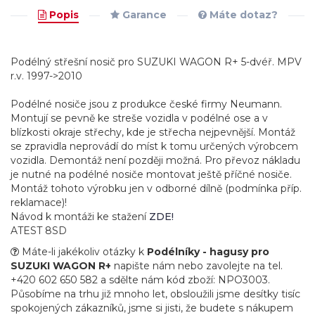
Popis
Garance
Máte dotaz?
Podélný střešní nosič pro SUZUKI WAGON R+ 5-dvéř. MPV
r.v. 1997->2010
Podélné nosiče jsou z produkce české firmy Neumann.
Montují se pevně ke streše vozidla v podélné ose a v
blízkosti okraje střechy, kde je střecha nejpevnější. Montáž
se zpravidla neprovádí do míst k tomu určených výrobcem
vozidla. Demontáž není později možná. Pro převoz nákladu
je nutné na podélné nosiče montovat ještě příčné nosiče.
Montáž tohoto výrobku jen v odborné dílně (podmínka příp.
reklamace)!
Návod k montáži ke stažení
ZDE!
ATEST 8SD
Máte-li jakékoliv otázky k
Podélníky - hagusy pro
SUZUKI WAGON R+
napište nám nebo zavolejte na tel.
+420 602 650 582 a sdělte nám kód zboží: NPO3003.
Působíme na trhu již mnoho let, obsloužili jsme desítky tisíc
spokojených zákazníků, jsme si jisti, že budete s nákupem