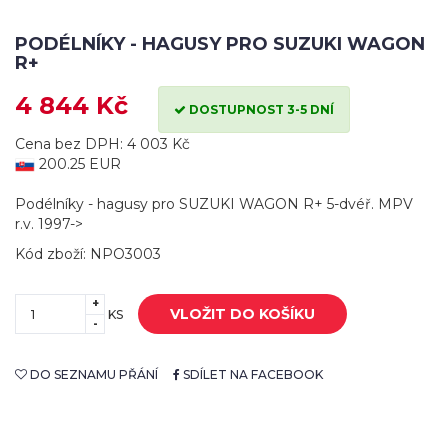
PODÉLNÍKY - HAGUSY PRO SUZUKI WAGON
R+
4 844 Kč
DOSTUPNOST 3-5 DNÍ
Cena bez DPH: 4 003 Kč
200.25 EUR
Podélníky - hagusy pro SUZUKI WAGON R+ 5-dvéř. MPV
r.v. 1997->
Kód zboží: NPO3003
+
VLOŽIT DO KOŠÍKU
KS
-
DO SEZNAMU PŘÁNÍ
SDÍLET NA FACEBOOK