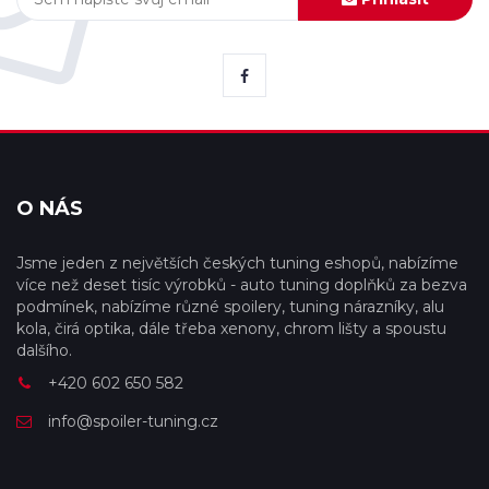
O NÁS
Jsme jeden z největších českých tuning eshopů, nabízíme
více než deset tisíc výrobků - auto tuning doplňků za bezva
podmínek, nabízíme různé spoilery, tuning nárazníky, alu
kola, čirá optika, dále třeba xenony, chrom lišty a spoustu
dalšího.
+420 602 650 582
info@spoiler-tuning.cz