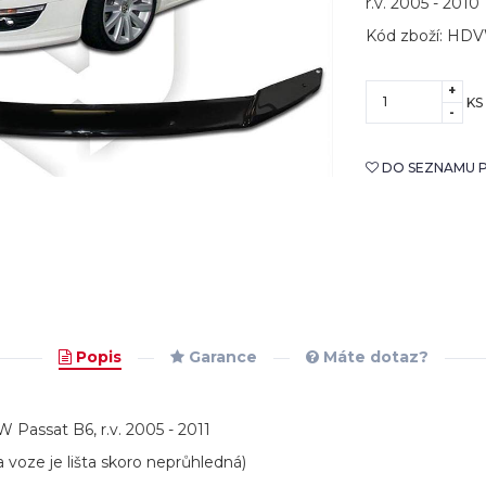
r.v. 2005 - 2010
Kód zboží: HD
+
KS
-
DO SEZNAMU P
Popis
Garance
Máte dotaz?
W Passat B6, r.v. 2005 - 2011
 voze je lišta skoro neprůhledná)