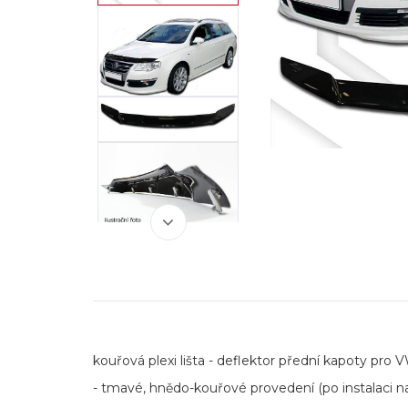
kouřová plexi lišta - deflektor přední kapoty pro V
- tmavé, hnědo-kouřové provedení (po instalaci na