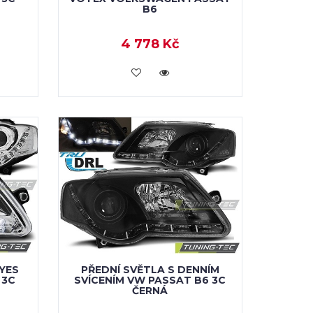
B6
4 778 Kč
KOUPIT
EYES
PŘEDNÍ SVĚTLA S DENNÍM
 3C
SVÍCENÍM VW PASSAT B6 3C
ČERNÁ