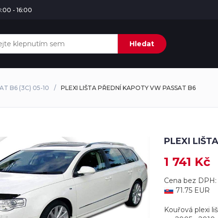
:00 - 16:00
Hledat
AT B6 (3C) 05-10
PLEXI LIŠTA PŘEDNÍ KAPOTY VW PASSAT B6
PLEXI LIŠ
1 741 Kč
Cena bez DPH: 
71.75 EUR
Kouřová plexi li