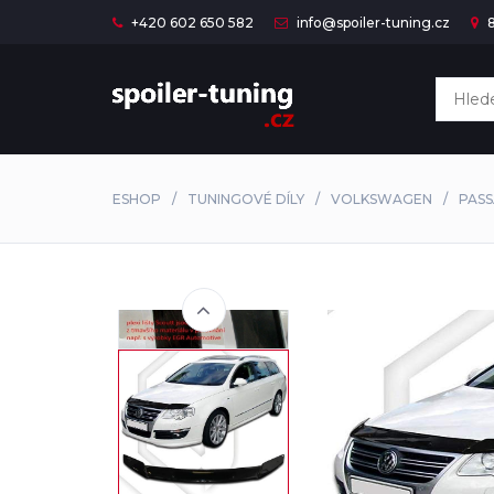
+420 602 650 582
info@spoiler-tuning.cz
8
ESHOP
TUNINGOVÉ DÍLY
VOLKSWAGEN
PASS