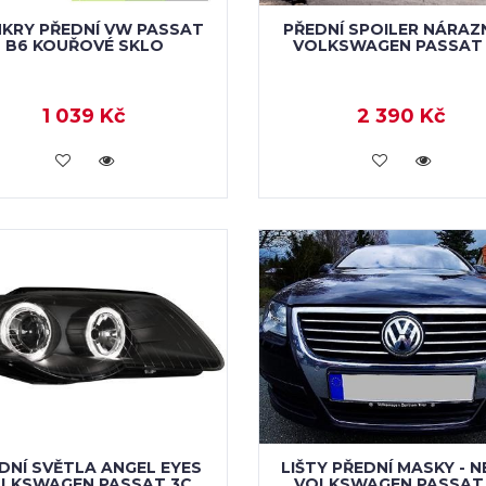
NKRY PŘEDNÍ VW PASSAT
PŘEDNÍ SPOILER NÁRAZ
B6 KOUŘOVÉ SKLO
VOLKSWAGEN PASSAT
1 039 Kč
2 390 Kč
KOUPIT
KOUPIT
DNÍ SVĚTLA ANGEL EYES
LIŠTY PŘEDNÍ MASKY - N
LKSWAGEN PASSAT 3C
VOLKSWAGEN PASSAT