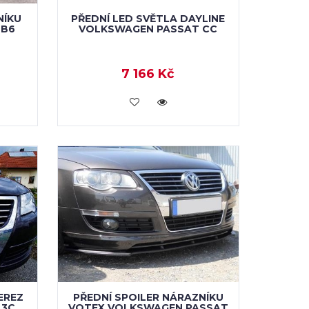
NÍKU
PŘEDNÍ LED SVĚTLA DAYLINE
 B6
VOLKSWAGEN PASSAT CC
7 166 Kč
KOUPIT
EREZ
PŘEDNÍ SPOILER NÁRAZNÍKU
 3C
VOTEX VOLKSWAGEN PASSAT