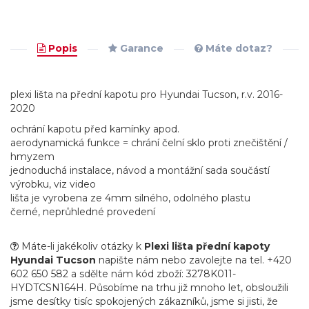
Popis
Garance
Máte dotaz?
plexi lišta na přední kapotu pro Hyundai Tucson, r.v. 2016-
2020
ochrání kapotu před kamínky apod.
aerodynamická funkce = chrání čelní sklo proti znečištění /
hmyzem
jednoduchá instalace, návod a montážní sada součástí
výrobku, viz video
lišta je vyrobena ze 4mm silného, odolného plastu
černé, neprůhledné provedení
Máte-li jakékoliv otázky k
Plexi lišta přední kapoty
Hyundai Tucson
napište nám nebo zavolejte na tel. +420
602 650 582 a sdělte nám kód zboží: 3278K011-
HYDTCSN164H. Působíme na trhu již mnoho let, obsloužili
jsme desítky tisíc spokojených zákazníků, jsme si jisti, že