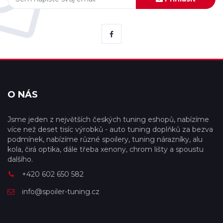
O NÁS
Jsme jeden z největších českých tuning eshopů, nabízíme
více než deset tisíc výrobků - auto tuning doplňků za bezva
podmínek, nabízíme různé spoilery, tuning nárazníky, alu
kola, čirá optika, dále třeba xenony, chrom lišty a spoustu
dalšího.
+420 602 650 582
info@spoiler-tuning.cz