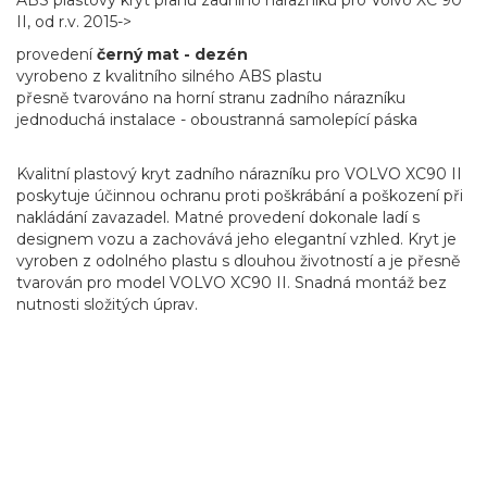
ABS plastový kryt prahu zadního nárazníku pro Volvo XC 90
II, od r.v. 2015->
provedení
černý mat - dezén
vyrobeno z kvalitního silného ABS plastu
přesně tvarováno na horní stranu zadního nárazníku
jednoduchá instalace - oboustranná samolepící páska
Kvalitní plastový kryt zadního nárazníku pro VOLVO XC90 II
poskytuje účinnou ochranu proti poškrábání a poškození při
nakládání zavazadel. Matné provedení dokonale ladí s
designem vozu a zachovává jeho elegantní vzhled. Kryt je
vyroben z odolného plastu s dlouhou životností a je přesně
tvarován pro model VOLVO XC90 II. Snadná montáž bez
nutnosti složitých úprav.