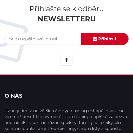
Přihlašte se k odběru
NEWSLETTERU
Přihlásit
O NÁS
Jsme jeden z největších českých tuning eshopů, nabízíme
více než deset tisíc výrobků - auto tuning doplňků za bezva
podmínek, nabízíme různé spoilery, tuning nárazníky, alu
kola, čirá optika, dále třeba xenony, chrom lišty a spoustu