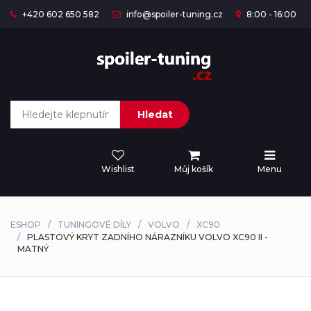
+420 602 650 582
info@spoiler-tuning.cz
8:00 - 16:00
Hledat
Wishlist
Můj košík
Menu
ESHOP
TUNINGOVÉ DÍLY
VOLVO
XC90
PLASTOVÝ KRYT ZADNÍHO NÁRAZNÍKU VOLVO XC90 II -
MATNÝ