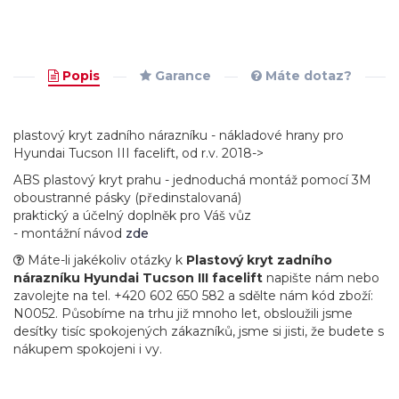
Popis
Garance
Máte dotaz?
plastový kryt zadního nárazníku - nákladové hrany pro
Hyundai Tucson III facelift, od r.v. 2018->
ABS plastový kryt prahu - jednoduchá montáž pomocí 3M
oboustranné pásky (předinstalovaná)
praktický a účelný doplněk pro Váš vůz
- montážní návod
zde
Máte-li jakékoliv otázky k
Plastový kryt zadního
nárazníku Hyundai Tucson III facelift
napište nám nebo
zavolejte na tel. +420 602 650 582 a sdělte nám kód zboží:
N0052. Působíme na trhu již mnoho let, obsloužili jsme
desítky tisíc spokojených zákazníků, jsme si jisti, že budete s
nákupem spokojeni i vy.