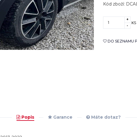
Kód zboží: D
+
KS
-
DO SEZNAMU P
Popis
Garance
Máte dotaz?