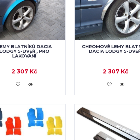
EMY BLATNÍKŮ DACIA
CHROMOVÉ LEMY BLAT
LODGY 5-DVÉŘ., PRO
DACIA LODGY 5-DVÉŘ
LAKOVÁNÍ
2 307 Kč
2 307 Kč
KOUPIT
KOUPIT