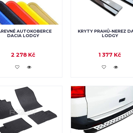
AREVNÉ AUTOKOBERCE
KRYTY PRAHŮ-NEREZ D
DACIA LODGY
LODGY
2 278 Kč
1 377 Kč
KOUPIT
KOUPIT