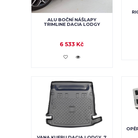
RI
ALU BOČNÍ NÁŠLAPY
TRIMLINE DACIA LODGY
6 533 Kč
KOUPIT
OPĚR
VANA KUFRU DACIA LODGY, 7