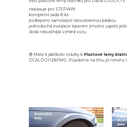
ABS plastové lemy blatníků pro Dacia LODGY, r.v.
nepasuje pro STEPWAY
kompletní sada 8 ks
podlepeno samolepící oboustrannou páskou
jednoduchá instalace lepením (možno zajistit ješ
dodá robustnější vzhled vozu
Máte-li jakékoliv otázky k
Plastové lemy blatn
DCALDGY128PMG. Působíme na trhu již mnoho let, ob