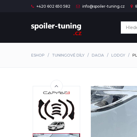
+420 602 650 582
info@spoiler-tuning.cz
8
ESHOP
TUNINGOVÉ DÍLY
DACIA
LODGY
P