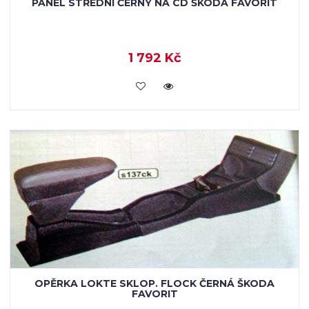
PANEL STŘEDNÍ ČERNÝ NA CD ŠKODA FAVORIT
1 792 Kč
KOUPIT
OPĚRKA LOKTE SKLOP. FLOCK ČERNÁ ŠKODA
FAVORIT