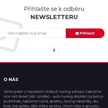
Přihlašte se k odběru
NEWSLETTERU
Přihlásit
O NÁS
Jsme jeden z největších českých tuning eshopů, nabízíme
více než deset tisíc výrobků - auto tuning doplňků za bezva
podmínek, nabízíme různé spoilery, tuning nárazníky, alu
kola, čirá optika, dále třeba xenony, chrom lišty a spoustu