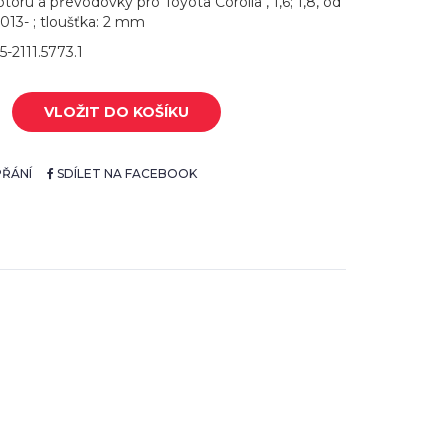
oru a převodovky pro Toyota Corolla , 1,6; 1,8, od
2013- ; tloušťka: 2 mm
5-2111.5773.1
VLOŽIT DO KOŠÍKU
ŘÁNÍ
SDÍLET NA FACEBOOK