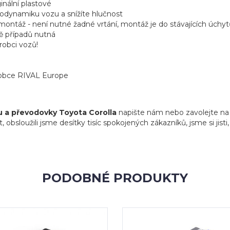
ginální plastové
aerodynamiku vozu a snížíte hlučnost
ntáž - není nutné žadné vrtání, montáž je do stávajících úchytů
ně případů nutná
robci vozů!
ýrobce RIVAL Europe
u a převodovky Toyota Corolla
napište nám nebo zavolejte na 
 obsloužili jsme desítky tisíc spokojených zákazníků, jsme si jist
PODOBNÉ PRODUKTY