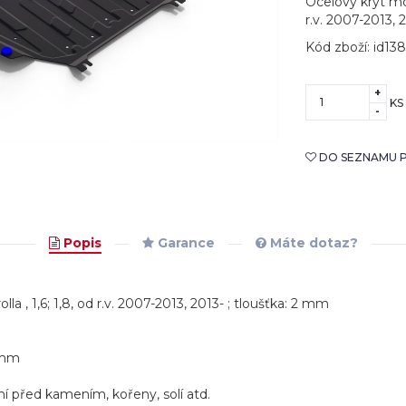
Ocelový kryt mot
r.v. 2007-2013, 
Kód zboží: id138
+
KS
-
DO SEZNAMU P
Popis
Garance
Máte dotaz?
 , 1,6; 1,8, od r.v. 2007-2013, 2013- ; tloušťka: 2 mm
5mm
ní před kamením, kořeny, solí atd.