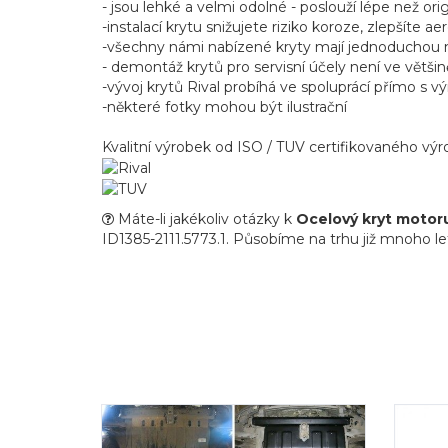
- jsou lehké a velmi odolné - poslouží lépe než ori
-instalací krytu snižujete riziko koroze, zlepšíte 
-všechny námi nabízené kryty mají jednoduchou mo
- demontáž krytů pro servisní účely není ve větši
-vývoj krytů Rival probíhá ve spoluprácí přímo s vý
-některé fotky mohou být ilustrační
Kvalitní výrobek od ISO / TUV certifikovaného v
Máte-li jakékoliv otázky k
Ocelový kryt motor
ID1385-2111.5773.1. Působíme na trhu již mnoho let,