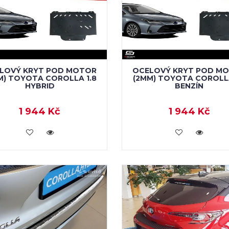
LOVÝ KRYT POD MOTOR
OCELOVÝ KRYT POD M
M) TOYOTA COROLLA 1.8
(2MM) TOYOTA COROLLA
HYBRID
BENZÍN
1 944 Kč
1 944 Kč
KOUPIT
KOUPIT