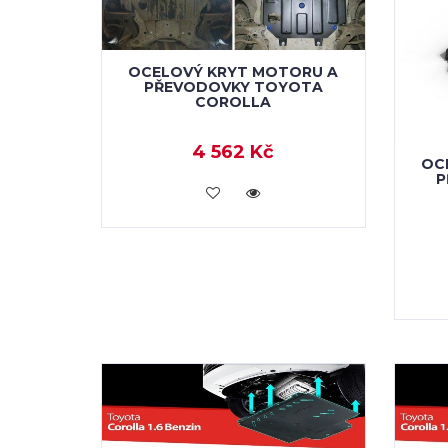
OCELOVÝ KRYT MOTORU A
PŘEVODOVKY TOYOTA
COROLLA
4 562 Kč
OC
P
KOUPIT