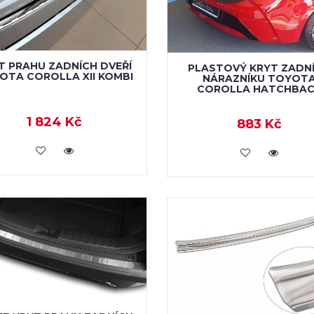
T PRAHU ZADNÍCH DVEŘÍ
PLASTOVÝ KRYT ZADN
OTA COROLLA XII KOMBI
NÁRAZNÍKU TOYOT
COROLLA HATCHBA
1 824 Kč
883 Kč
KOUPIT
KOUPIT