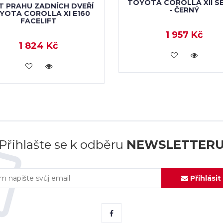
TOYOTA COROLLA XII S
T PRAHU ZADNÍCH DVEŘÍ
- ČERNÝ
YOTA COROLLA XI E160
FACELIFT
1 957 Kč
1 824 Kč
KOUPIT
KOUPIT
Přihlašte se k odběru
NEWSLETTER
Přihlásit