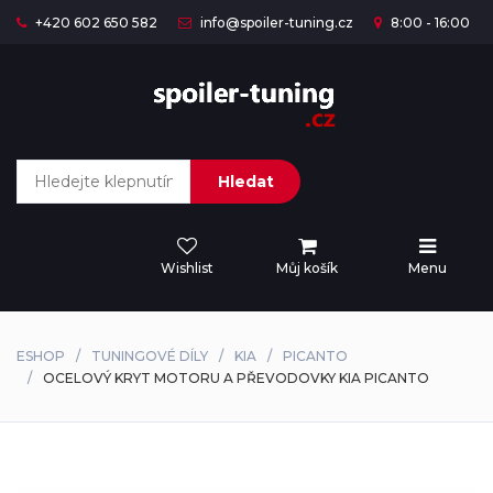
+420 602 650 582
info@spoiler-tuning.cz
8:00 - 16:00
Hledat
Wishlist
Můj košík
Menu
ESHOP
TUNINGOVÉ DÍLY
KIA
PICANTO
OCELOVÝ KRYT MOTORU A PŘEVODOVKY KIA PICANTO