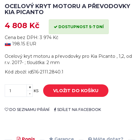
OCELOVÝ KRYT MOTORU A PŘEVODOVKY
KIA PICANTO
4 808 Kč
DOSTUPNOST 5-7 DNÍ
Cena bez DPH: 3 974 Kč
198.15 EUR
Ocelový kryt motoru a převodovky pro Kia Picanto , 1,2, od
r.v. 2017- ; tloušťka: 2 mm
Kód zboží: id516-2111.2840.1
+
VLOŽIT DO KOŠÍKU
KS
-
DO SEZNAMU PŘÁNÍ
SDÍLET NA FACEBOOK
Popis
Garance
Máte dotaz?