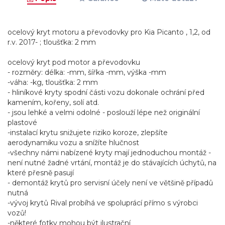
ocelový kryt motoru a převodovky pro Kia Picanto , 1,2, od
r.v. 2017- ; tloušťka: 2 mm
ocelový kryt pod motor a převodovku
- rozměry: délka: -mm, šířka -mm, výška -mm
-váha: -kg, tloušťka: 2 mm
- hliníkové kryty spodní části vozu dokonale ochrání před
kamením, kořeny, solí atd.
- jsou lehké a velmi odolné - poslouží lépe než originální
plastové
-instalací krytu snižujete riziko koroze, zlepšíte
aerodynamiku vozu a snížíte hlučnost
-všechny námi nabízené kryty mají jednoduchou montáž -
není nutné žadné vrtání, montáž je do stávajících úchytů, na
které přesně pasují
- demontáž krytů pro servisní účely není ve většině případů
nutná
-vývoj krytů Rival probíhá ve spoluprácí přímo s výrobci
vozů!
-některé fotky mohou být ilustrační