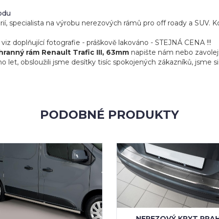
odu
orií, specialista na výrobu nerezových rámů pro off roady a SUV. 
plňující fotografie - práškově lakováno - STEJNÁ CENA !!!
ranný rám Renault Trafic III, 63mm
napište nám nebo zavolejt
et, obsloužili jsme desítky tisíc spokojených zákazníků, jsme si 
PODOBNÉ PRODUKTY
NEREZOVÝ KRYT PRA