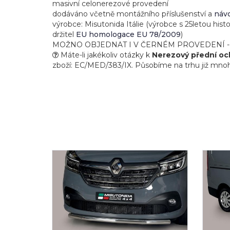
masivní celonerezové provedení
dodáváno včetně montážního příslušenství a
náv
výrobce: Misutonida Itálie (výrobce s 25letou hist
držitel
EU homologace EU 78/2009
)
MOŽNO OBJEDNAT I V ČERNÉM PROVEDENÍ - viz do
Máte-li jakékoliv otázky k
Nerezový přední och
zboží: EC/MED/383/IX. Působíme na trhu již mnoho l