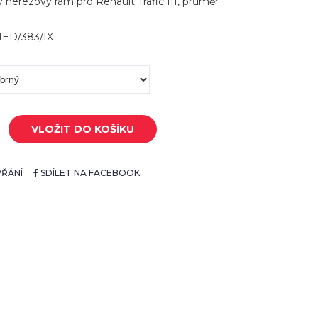
 nerezový rám pro Renault Trafic III, průměr
MED/383/IX
VLOŽIT DO KOŠÍKU
ŘÁNÍ
SDÍLET NA FACEBOOK