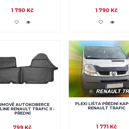
1 790 Kč
1 790 Kč
KOUPIT
KOUPIT
PLEXI LIŠTA PŘEDNÍ KA
UMOVÉ AUTOKOBERCE
RENAULT TRAFIC
INE RENAULT TRAFIC II -
PŘEDNÍ
1 771 Kč
799 Kč