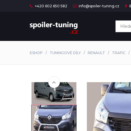
+420 602 650 582
info@spoiler-tuning.cz
8
ESHOP
TUNINGOVÉ DÍLY
RENAULT
TRAFIC