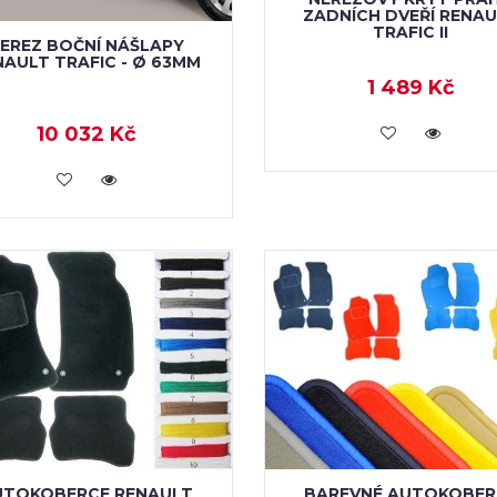
ZADNÍCH DVEŘÍ RENA
TRAFIC II
EREZ BOČNÍ NÁŠLAPY
NAULT TRAFIC - Ø 63MM
1 489 Kč
KOUPIT
10 032 Kč
KOUPIT
UTOKOBERCE RENAULT
BAREVNÉ AUTOKOBER