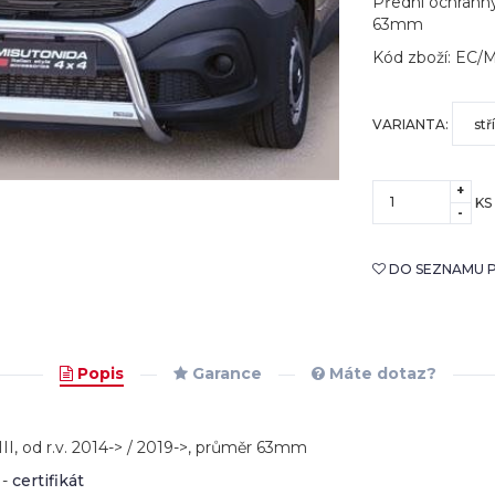
Přední ochranný
63mm
Kód zboží: EC/
VARIANTA:
+
KS
-
DO SEZNAMU P
Popis
Garance
Máte dotaz?
II, od r.v. 2014-> / 2019->, průměr 63mm
 -
certifikát