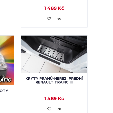
1 489 Kč
KOUPIT
KRYTY PRAHŮ-NEREZ, PŘEDNÍ
RENAULT TRAFIC III
POTY
1 489 Kč
KOUPIT