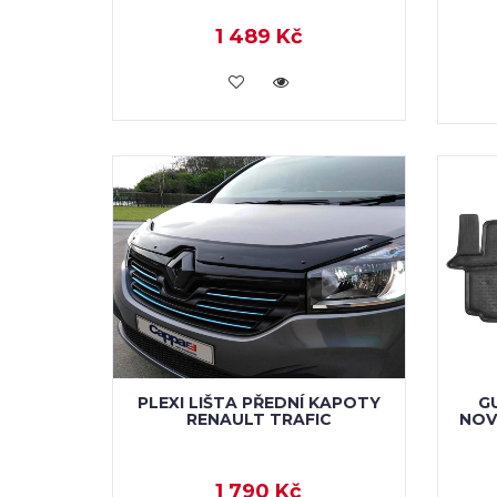
1 489 Kč
KOUPIT
PLEXI LIŠTA PŘEDNÍ KAPOTY
G
RENAULT TRAFIC
NOVL
1 790 Kč