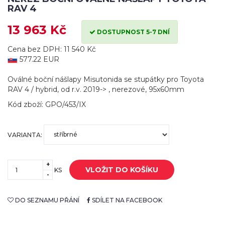
RAV 4
13 963 Kč
DOSTUPNOST 5-7 DNÍ
Cena bez DPH: 11 540 Kč
577.22 EUR
Oválné boční nášlapy Misutonida se stupátky pro Toyota
RAV 4 / hybrid, od r.v. 2019-> , nerezové, 95x60mm
Kód zboží: GPO/453/IX
VARIANTA:
+
VLOŽIT DO KOŠÍKU
KS
-
DO SEZNAMU PŘÁNÍ
SDÍLET NA FACEBOOK