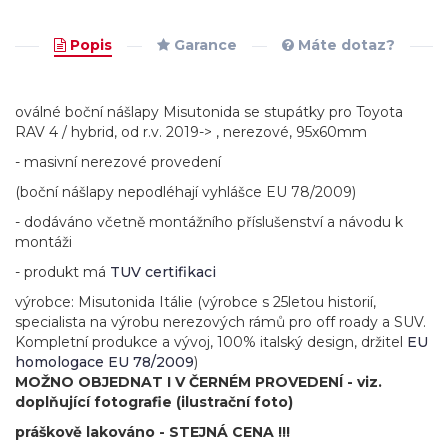
Popis
Garance
Máte dotaz?
oválné boční nášlapy Misutonida se stupátky pro Toyota
RAV 4 / hybrid, od r.v. 2019-> , nerezové, 95x60mm
- masivní nerezové provedení
(boční nášlapy nepodléhají vyhlášce EU 78/2009)
- dodáváno včetně montážního příslušenství a návodu k
montáži
- produkt má
TUV certifikaci
výrobce: Misutonida Itálie (výrobce s 25letou historií,
specialista na výrobu nerezových rámů pro off roady a SUV.
Kompletní produkce a vývoj, 100% italský design, držitel
EU
homologace EU 78/2009
)
MOŽNO OBJEDNAT I V ČERNÉM PROVEDENÍ - viz.
doplňující fotografie (ilustrační foto)
práškově lakováno - STEJNÁ CENA !!!