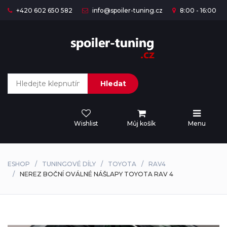
+420 602 650 582
info@spoiler-tuning.cz
8:00 - 16:00
Hledat
Wishlist
Můj košík
Menu
ESHOP
TUNINGOVÉ DÍLY
TOYOTA
RAV4
NEREZ BOČNÍ OVÁLNÉ NÁŠLAPY TOYOTA RAV 4