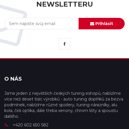
NEWSLETTERU
Přihlásit
O NÁS
Jsme jeden z největších českých tuning eshopů, nabízíme
více než deset tisíc výrobků - auto tuning doplňků za bezva
podmínek, nabízíme různé spoilery, tuning nárazníky, alu
kola, čirá optika, dále třeba xenony, chrom lišty a spoustu
dalšího.
+420 602 650 582