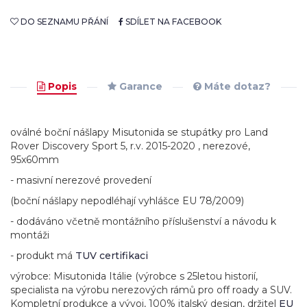
DO SEZNAMU PŘÁNÍ
SDÍLET NA FACEBOOK
Popis
Garance
Máte dotaz?
oválné boční nášlapy Misutonida se stupátky pro Land
Rover Discovery Sport 5, r.v. 2015-2020 , nerezové,
95x60mm
- masivní nerezové provedení
(boční nášlapy nepodléhají vyhlášce EU 78/2009)
- dodáváno včetně montážního příslušenství a návodu k
montáži
- produkt má
TUV certifikaci
výrobce: Misutonida Itálie (výrobce s 25letou historií,
specialista na výrobu nerezových rámů pro off roady a SUV.
Kompletní produkce a vývoj, 100% italský design, držitel
EU