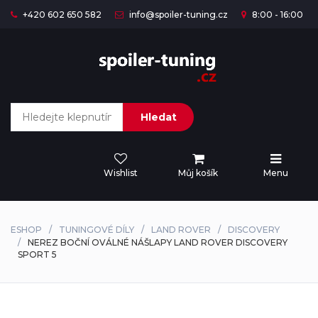
+420 602 650 582
info@spoiler-tuning.cz
8:00 - 16:00
Hledat
Wishlist
Můj košík
Menu
ESHOP
TUNINGOVÉ DÍLY
LAND ROVER
DISCOVERY
NEREZ BOČNÍ OVÁLNÉ NÁŠLAPY LAND ROVER DISCOVERY
SPORT 5