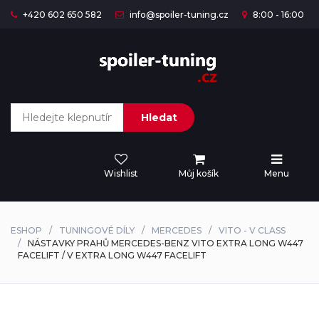
+420 602 650 582
info@spoiler-tuning.cz
8:00 - 16:00
Hledat
Wishlist
Můj košík
Menu
ESHOP
TUNINGOVÉ DÍLY
MERCEDES
VITO - V CLASS
NÁSTAVKY PRAHŮ MERCEDES-BENZ VITO EXTRA LONG W447
FACELIFT / V EXTRA LONG W447 FACELIFT