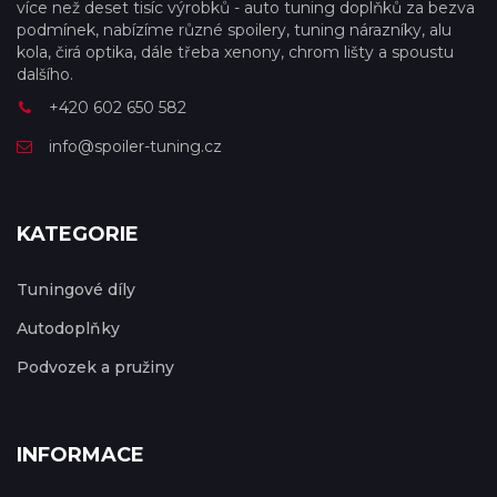
více než deset tisíc výrobků - auto tuning doplňků za bezva
podmínek, nabízíme různé spoilery, tuning nárazníky, alu
kola, čirá optika, dále třeba xenony, chrom lišty a spoustu
dalšího.
+420 602 650 582
info@spoiler-tuning.cz
KATEGORIE
Tuningové díly
Autodoplňky
Podvozek a pružiny
INFORMACE