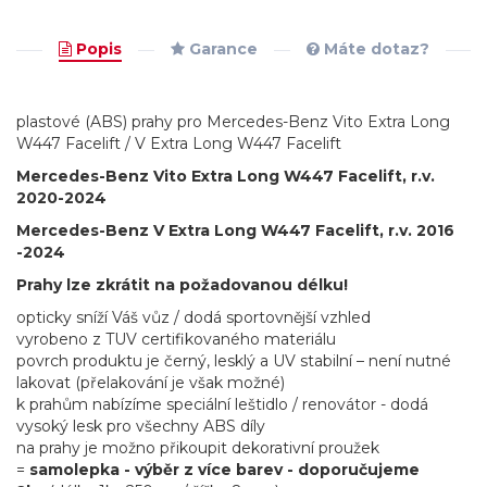
Popis
Garance
Máte dotaz?
plastové (ABS) prahy pro Mercedes-Benz Vito Extra Long
W447 Facelift / V Extra Long W447 Facelift
Mercedes-Benz Vito Extra Long W447 Facelift, r.v.
2020-2024
Mercedes-Benz V Extra Long W447 Facelift, r.v. 2016
-2024
Prahy lze zkrátit na požadovanou délku!
opticky sníží Váš vůz / dodá sportovnější vzhled
vyrobeno z TUV certifikovaného materiálu
povrch produktu je černý, lesklý a UV stabilní – není nutné
lakovat (přelakování je však možné)
k prahům nabízíme speciální leštidlo / renovátor - dodá
vysoký lesk pro všechny ABS díly
na prahy je možno přikoupit dekorativní proužek
=
samolepka - výběr z více barev - doporučujeme