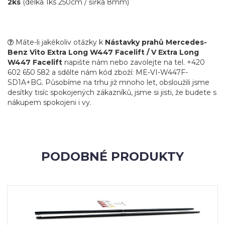
2ks
(délka 1ks 250cm / šířka 8mm)
Máte-li jakékoliv otázky k
Nástavky prahů Mercedes-
Benz Vito Extra Long W447 Facelift / V Extra Long
W447 Facelift
napište nám nebo zavolejte na tel. +420
602 650 582 a sdělte nám kód zboží: ME-VI-W447F-
SD1A+BG. Působíme na trhu již mnoho let, obsloužili jsme
desítky tisíc spokojených zákazníků, jsme si jisti, že budete s
nákupem spokojeni i vy.
PODOBNÉ PRODUKTY