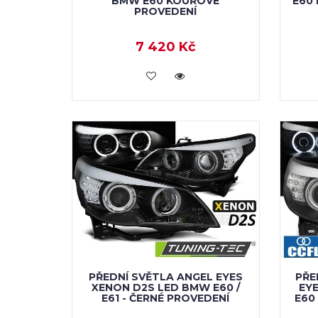
BMW E60 KOUŘOVÉ
E60
PROVEDENÍ
7 420 Kč
KOUPIT
PŘEDNÍ SVĚTLA ANGEL EYES
PŘE
XENON D2S LED BMW E60 /
EY
E61 - ČERNÉ PROVEDENÍ
E60 