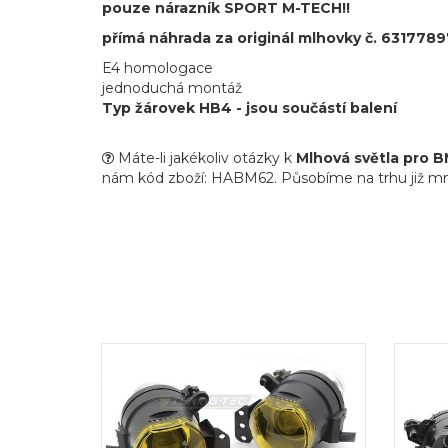
pouze nárazník SPORT M-TECH!!
p
římá náhrada za originál mlhovky č.
6317789
E4 homologace
jednoduchá montáž
Typ žárovek
HB4
- jsou součástí balení
Máte-li jakékoliv otázky k
Mlhová světla pro 
nám kód zboží: HABM62. Působíme na trhu již mnoho