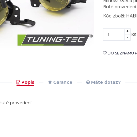
Mlhová světla p
žluté provedení
Kód zboží: HA
+
KS
-
DO SEZNAMU P
Popis
Garance
Máte dotaz?
luté provedení