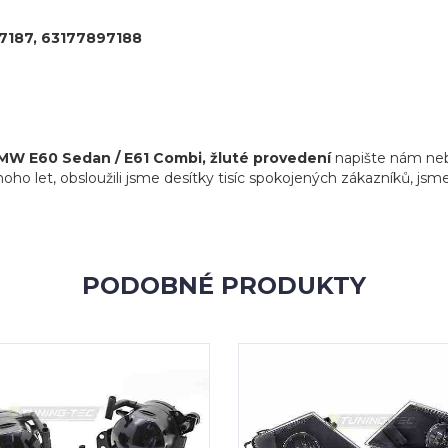
7187, 63177897188
BMW E60 Sedan / E61 Combi, žluté provedení
napište nám nebo
 let, obsloužili jsme desítky tisíc spokojených zákazníků, jsme s
PODOBNÉ PRODUKTY