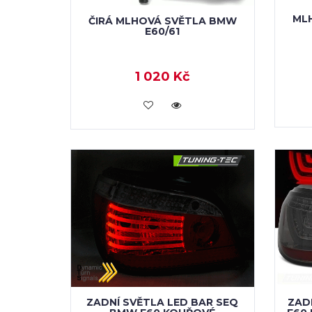
ML
ČIRÁ MLHOVÁ SVĚTLA BMW
E60/61
1 020 Kč
KOUPIT
ZADNÍ SVĚTLA LED BAR SEQ
ZAD