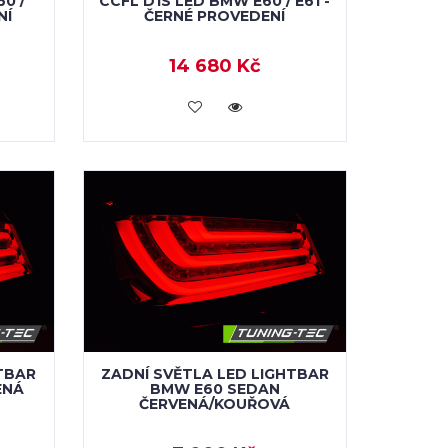
0 /
CCFL D1S LED BMW E60 / E61 -
NÍ
ČERNÉ PROVEDENÍ
14 680 Kč
KOUPIT
TBAR
ZADNÍ SVĚTLA LED LIGHTBAR
ENÁ
BMW E60 SEDAN
ČERVENÁ/KOUŘOVÁ