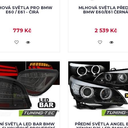
HOVÁ SVĚTLA PRO BMW
MLHOVÁ SVĚTLA PŘED
E60 / E61 - ČIRÁ
BMW E60/E61 ČERN
779 Kč
2 539 Kč
KOUPIT
KOUPIT
NÍ SVĚTLA LED BAR BMW
PŘEDNÍ SVĚTLA ANGEL 