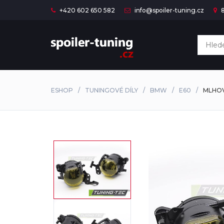
+420 602 650 582
info@spoiler-tuning.cz
8
ESHOP
TUNINGOVÉ DÍLY
BMW
E60
MLHOV