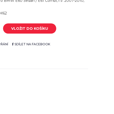
ro BMW E60 Sedan / E61 Combi, r.v. 2007-2010,
BM62
VLOŽIT DO KOŠÍKU
ŘÁNÍ
SDÍLET NA FACEBOOK