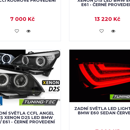
 LCI KOUŘOVÉ PROVEDENÍ
XENON D1S LED BMW E6
E61 - ČERNÉ PROVEDE
7 000 Kč
13 220 Kč
KOUPIT
KOUPIT
ZADNÍ SVĚTLA LED LIGH
BMW E60 SEDAN ČERV
DNÍ SVĚTLA CCFL ANGEL
ES XENON D2S LED BMW
/ E61 - ČERNÉ PROVEDENÍ