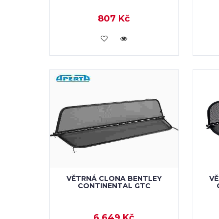
807 Kč
KOUPIT
VĚTRNÁ CLONA BENTLEY
VĚ
CONTINENTAL GTC
6 649 Kč