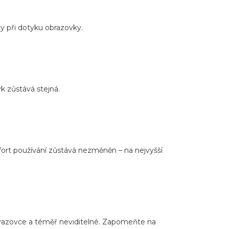
y při dotyku obrazovky.
yk zůstává stejná.
mfort používání zůstává nezměněn – na nejvyšší
brazovce a téměř neviditelné. Zapomeňte na