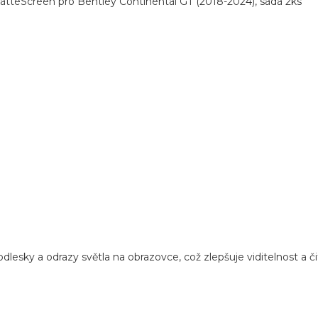
atteScreen pro Bentley Continental GT (2018-2024), sada 2ks
 odlesky a odrazy světla na obrazovce, což zlepšuje viditelnost a