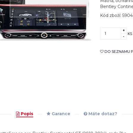
Matná, ochranná
Bentley Contine
Kód zboží: 590
+
KS
-
DO SEZNAMU P
Popis
Garance
Máte dotaz?