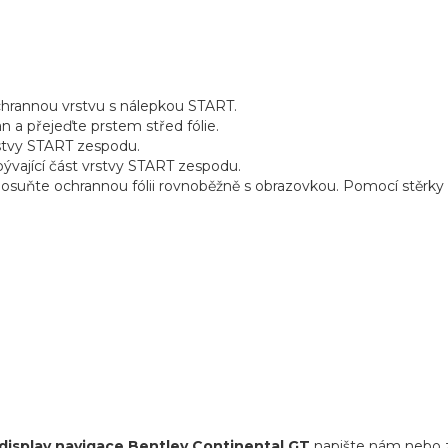
chrannou vrstvu s nálepkou START.
an a přejeďte prstem střed fólie.
vrstvy START zespodu.
bývající část vrstvy START zespodu.
suňte ochrannou fólii rovnoběžně s obrazovkou. Pomocí stěrky v
display navigace Bentley Continental GT
napište nám nebo z