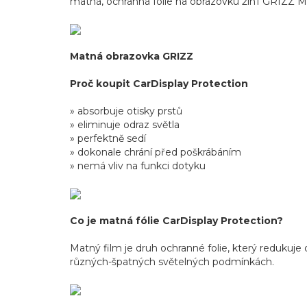
matná, ochranná folie na obrazovku 2in1 GRIZZ M
Matná obrazovka GRIZZ
Proč koupit CarDisplay Protection
» absorbuje otisky prstů
» eliminuje odraz světla
» perfektně sedí
» dokonale chrání před poškrábáním
» nemá vliv na funkci dotyku
Co je matná fólie CarDisplay Protection?
Matný film je druh ochranné folie, který redukuje
různých-špatných světelných podmínkách.