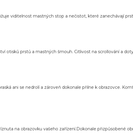
uje viditelnost mastných stop a nečistot, které zanechávají prst
tví otisků prstů a mastných šmouh. Citlivost na scrollování a dot
nepraská ani se nedrolí a zároveň dokonale přilne k obrazovce. Ko
yříznuta na obrazovku vašeho zařízení.Dokonale přizpůsobené o