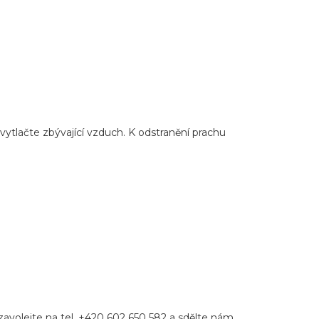
ytlačte zbývající vzduch. K odstranění prachu
avolejte na tel. +420 602 650 582 a sdělte nám