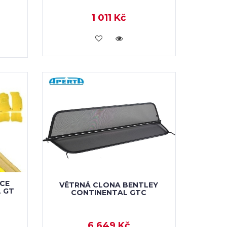
1 011 Kč
KOUPIT
CE
VĚTRNÁ CLONA BENTLEY
 GT
CONTINENTAL GTC
6 649 Kč