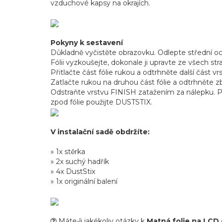
vzduchové kapsy na okrajích.
Pokyny k sestavení
Důkladně vyčistěte obrazovku. Odlepte střední o
Fólii vyzkoušejte, dokonale ji upravte ze všech str
Přitlačte část fólie rukou a odtrhněte další část 
Zatlačte rukou na druhou část fólie a odtrhněte z
Odstraňte vrstvu FINISH zatažením za nálepku. Po
zpod fólie použijte DUSTSTIX.
V instalační sadě obdržíte:
» 1x stěrka
» 2x suchý hadřík
» 4x DustStix
» 1x originální balení
Máte-li jakékoliv otázky k
Matná folie na LCD 