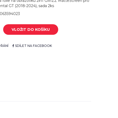
 folie na obrazovku 2in1 GRIZZ MatteScreen pro
ntal GT (2018-2024), sada 2ks
4063594023
VLOŽIT DO KOŠÍKU
ŘÁNÍ
SDÍLET NA FACEBOOK