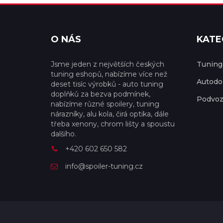
O NÁS
KATE
Jsme jeden z největších českých
Tuningo
tuning eshopů, nabízíme více než
Autodo
deset tisíc výrobků - auto tuning
doplňků za bezva podmínek,
Podvoz
nabízíme různé spoilery, tuning
nárazníky, alu kola, čirá optika, dále
třeba xenony, chrom lišty a spoustu
dalšího.
+420 602 650 582
info@spoiler-tuning.cz