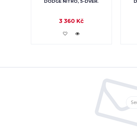
DODGE NITRO, 5-DVÉŘ.
D
3 360 Kč
KOUPIT