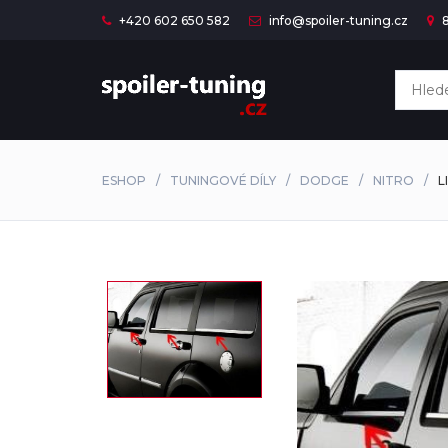
+420 602 650 582
info@spoiler-tuning.cz
8
ESHOP
TUNINGOVÉ DÍLY
DODGE
NITRO
L