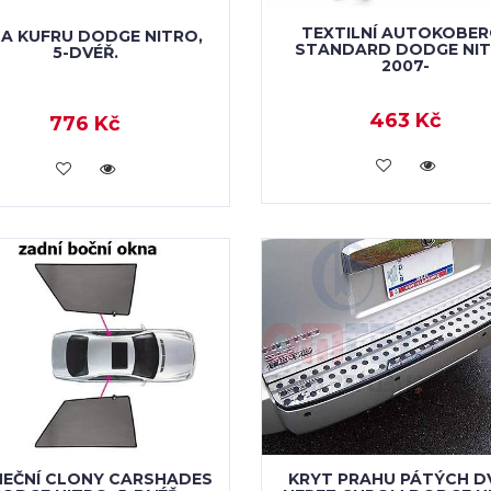
TEXTILNÍ AUTOKOBER
A KUFRU DODGE NITRO,
STANDARD DODGE NI
5-DVÉŘ.
2007-
463 Kč
776 Kč
KOUPIT
KOUPIT
NEČNÍ CLONY CARSHADES
KRYT PRAHU PÁTÝCH D