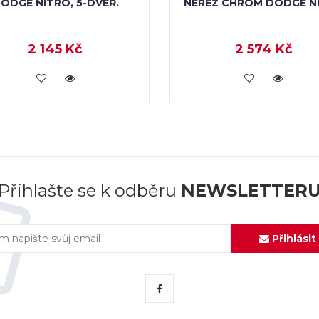
ODGE NITRO, 5-DVÉŘ.
NEREZ CHROM DODGE N
2 145 Kč
2 574 Kč
KOUPIT
KOUPIT
Přihlašte se k odběru
NEWSLETTER
Přihlásit