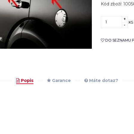
Kód zboží: 100
+
KS
-
DO SEZNAMU P
Popis
Garance
Máte dotaz?
o