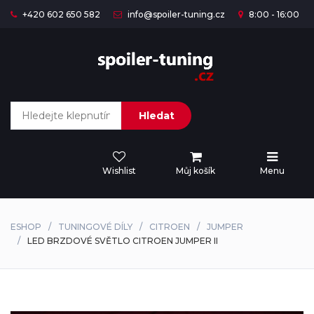
+420 602 650 582
info@spoiler-tuning.cz
8:00 - 16:00
Hledat
Wishlist
Můj košík
Menu
ESHOP
TUNINGOVÉ DÍLY
CITROEN
JUMPER
LED BRZDOVÉ SVĚTLO CITROEN JUMPER II