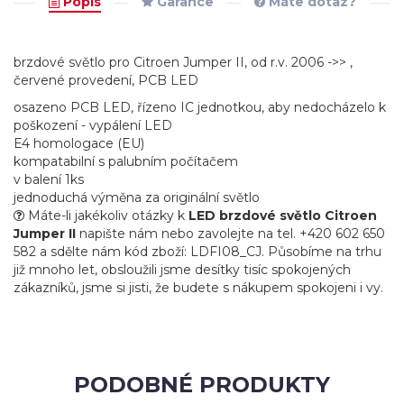
Popis
Garance
Máte dotaz?
brzdové světlo pro Citroen Jumper II, od r.v. 2006 ->> ,
červené provedení, PCB LED
osazeno PCB LED, řízeno IC jednotkou, aby nedocházelo k
poškození - vypálení LED
E4 homologace (EU)
kompatabilní s palubním počítačem
v balení 1ks
jednoduchá výměna za originální světlo
Máte-li jakékoliv otázky k
LED brzdové světlo Citroen
Jumper II
napište nám nebo zavolejte na tel. +420 602 650
582 a sdělte nám kód zboží: LDFI08_CJ. Působíme na trhu
již mnoho let, obsloužili jsme desítky tisíc spokojených
zákazníků, jsme si jisti, že budete s nákupem spokojeni i vy.
PODOBNÉ PRODUKTY