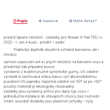
Popis
Garance
Máte dotaz?
přesné lapače nečistot - zástěrky pro Nissan X-Trail T33, r.v.
2022 -->, set 4 kusů - přední + zadní
Praktický doplněk sloužící k ochraně karoserie, ale i
chodců
zamezí usazování soli a i jiných nečistot na karoserii vozu a
předchází tak případné korozi
vyrobeno z kvalitní pružné syntetické gumy, UV odolné -
výrobek si zachovává stálou barvu i při dlouhodobému
působení UV paprsků; teplotně odolné od -50° až po +50°
použitý materiál je ekologicky nezávadný
zástěrky jsou vyrobeny přímo pro daný typ vozu =
jednoduchá instalace do stávajících otvorů, bez nutnosti
vrtání. součástí dodávky jsou plastové úchytky - nýty