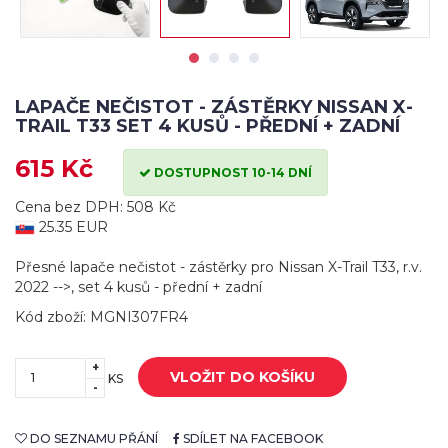
LAPAČE NEČISTOT - ZÁSTĚRKY NISSAN X-
TRAIL T33 SET 4 KUSŮ - PŘEDNÍ + ZADNÍ
615 Kč
DOSTUPNOST 10-14 DNÍ
Cena bez DPH: 508 Kč
25.35 EUR
Přesné lapače nečistot - zástěrky pro Nissan X-Trail T33, r.v.
2022 -->, set 4 kusů - přední + zadní
Kód zboží: MGNI307FR4
+
VLOŽIT DO KOŠÍKU
KS
-
DO SEZNAMU PŘÁNÍ
SDÍLET NA FACEBOOK