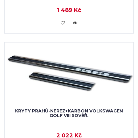
1 489 Kč
KOUPIT
KRYTY PRAHŮ-NEREZ+KARBON VOLKSWAGEN
GOLF VIII 5DVÉŘ.
2 022 Kč