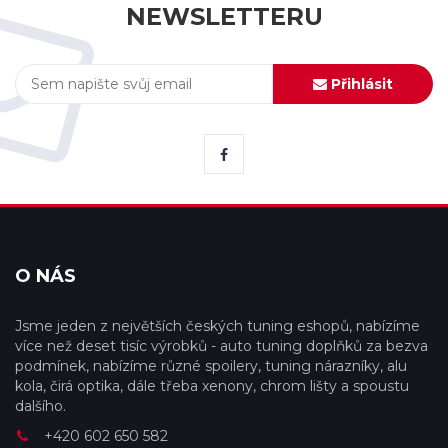
NEWSLETTERU
Přihlásit
O NÁS
Jsme jeden z největších českých tuning eshopů, nabízíme
více než deset tisíc výrobků - auto tuning doplňků za bezva
podmínek, nabízíme různé spoilery, tuning nárazníky, alu
kola, čirá optika, dále třeba xenony, chrom lišty a spoustu
dalšího.
+420 602 650 582