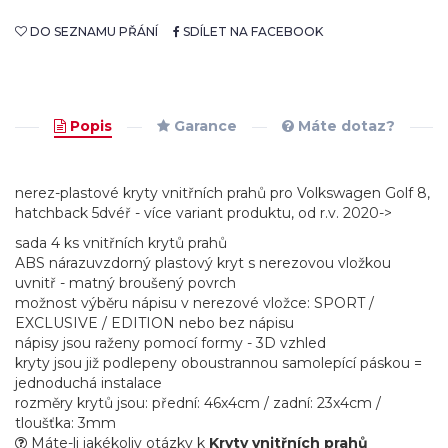
DO SEZNAMU PŘÁNÍ
SDÍLET NA FACEBOOK
Popis
Garance
Máte dotaz?
nerez-plastové kryty vnitřních prahů pro Volkswagen Golf 8,
hatchback 5dvéř - více variant produktu, od r.v. 2020->
sada 4 ks vnitřních krytů prahů
ABS nárazuvzdorný plastový kryt s nerezovou vložkou
uvnitř - matný broušený povrch
možnost výběru nápisu v nerezové vložce: SPORT /
EXCLUSIVE / EDITION nebo bez nápisu
nápisy jsou raženy pomocí formy - 3D vzhled
kryty jsou již podlepeny oboustrannou samolepící páskou =
jednoduchá instalace
rozměry krytů jsou: přední: 46x4cm / zadní: 23x4cm /
tloušťka: 3mm
Máte-li jakékoliv otázky k
Kryty vnitřních prahů