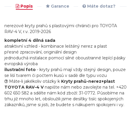
Popis
Garance
Máte dotaz?
nerezové kryty prahů s plastovými chrániči pro TOYOTA
RAV-4 V, r.v. 2019-2026
kompletní 4 dílná sada
atraktivní vzhled - kombinace leštěný nerez a plast
přesné zpracování, originální design
jednoduchá instalace pomocí silné oboustranné lepící pásky
evropská výroba
ilustrační foto
- kryty prahů mají vždy stejný design, pouze
se liší tvarem či počtem kusů v sadě dle typu vozu
Máte-li jakékoliv otázky k
Kryty prahů-nerez+plast
TOYOTA RAV-4 V
napište nám nebo zavolejte na tel. +420
602 650 582 a sdělte nám kód zboží: 31-0772. Působíme na
trhu již mnoho let, obsloužili jsme desítky tisíc spokojených
zákazníků, jsme si jisti, že budete s nákupem spokojeni i vy.