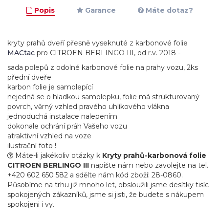
Popis
Garance
Máte dotaz?
kryty prahů dveří přesně vyseknuté z karbonové folie
MACtac
pro CITROEN BERLINGO III, od r.v. 2018 -
sada polepů z odolné karbonové folie na prahy vozu, 2ks
přední dveře
karbon folie je samolepící
nejedná se o hladkou samolepku, folie má strukturovaný
povrch, věrný vzhled pravého uhlíkového vlákna
jednoduchá instalace nalepením
dokonale ochrání práh Vašeho vozu
atraktivní vzhled na voze
ilustrační foto !
Máte-li jakékoliv otázky k
Kryty prahů-karbonová folie
CITROEN BERLINGO III
napište nám nebo zavolejte na tel.
+420 602 650 582 a sdělte nám kód zboží: 28-0860.
Působíme na trhu již mnoho let, obsloužili jsme desítky tisíc
spokojených zákazníků, jsme si jisti, že budete s nákupem
spokojeni i vy.