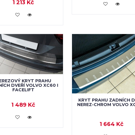
1 213 Kč
KOUPIT
KOUPIT
EREZOVÝ KRYT PRAHU
ÍCH DVEŘÍ VOLVO XC60 I
FACELIFT
KRYT PRAHU ZADNÍCH D
1 489 Kč
NEREZ-CHROM VOLVO XC6
KOUPIT
1 664 Kč