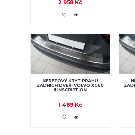
2 958 Kč
KOUPIT
NEREZOVÝ KRYT PRAHU
N
ZADNÍCH DVEŘÍ VOLVO XC60
ZADN
II INSCRIPTION
1 489 Kč
KOUPIT