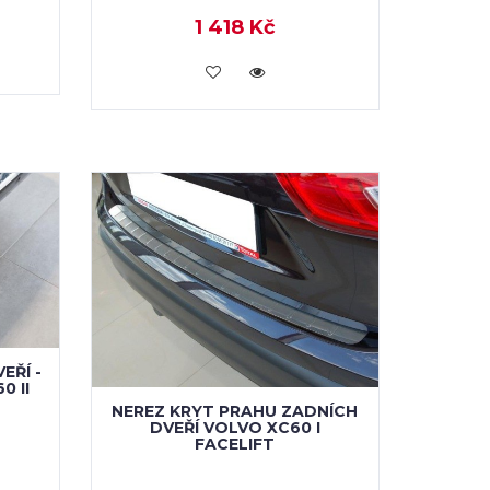
1 418 Kč
KOUPIT
EŘÍ -
0 II
NEREZ KRYT PRAHU ZADNÍCH
DVEŘÍ VOLVO XC60 I
FACELIFT