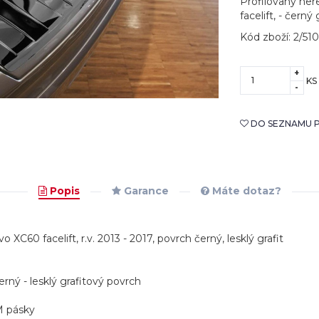
Profilovaný ner
facelift, - černý 
Kód zboží: 2/51
+
KS
-
DO SEZNAMU P
Popis
Garance
Máte dotaz?
 XC60 facelift, r.v. 2013 - 2017, povrch černý, lesklý grafit
černý - lesklý grafitový povrch
M pásky