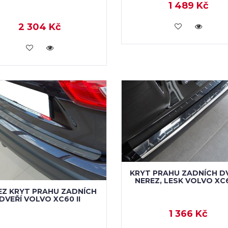
1 489 Kč
KOUPIT
2 304 Kč
KOUPIT
KRYT PRAHU ZADNÍCH DV
NEREZ, LESK VOLVO XC6
EZ KRYT PRAHU ZADNÍCH
DVEŘÍ VOLVO XC60 II
1 366 Kč