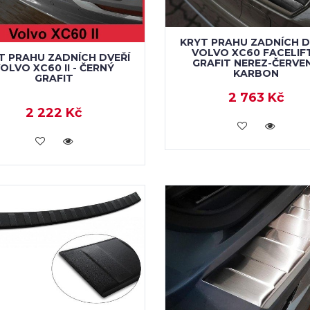
KRYT PRAHU ZADNÍCH D
VOLVO XC60 FACELIFT
T PRAHU ZADNÍCH DVEŘÍ
GRAFIT NEREZ-ČERVE
OLVO XC60 II - ČERNÝ
KARBON
GRAFIT
2 763 Kč
2 222 Kč
KOUPIT
KOUPIT