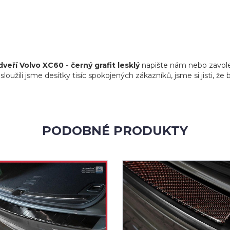
veří Volvo XC60 - černý grafit lesklý
napište nám nebo zavolej
loužili jsme desítky tisíc spokojených zákazníků, jsme si jisti, ž
PODOBNÉ PRODUKTY