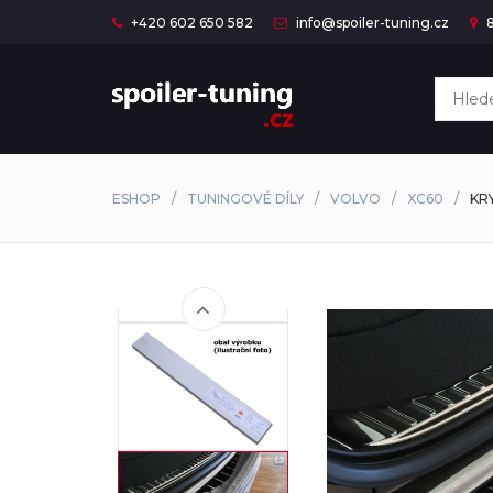
+420 602 650 582
info@spoiler-tuning.cz
8
ESHOP
TUNINGOVÉ DÍLY
VOLVO
XC60
KR