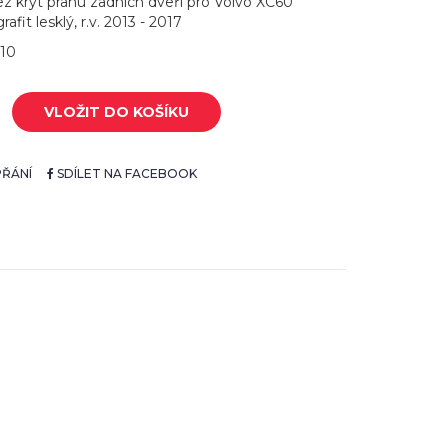
ez kryt prahu zadních dveří pro Volvo XC60
grafit lesklý, r.v. 2013 - 2017
010
VLOŽIT DO KOŠÍKU
ŘÁNÍ
SDÍLET NA FACEBOOK