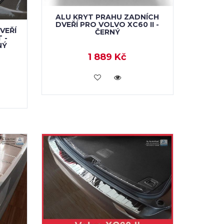
ALU KRYT PRAHU ZADNÍCH
DVEŘÍ PRO VOLVO XC60 II -
VEŘÍ
ČERNÝ
 -
NÝ
1 889 Kč
KOUPIT