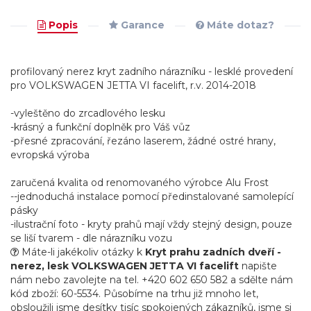
Popis
Garance
Máte dotaz?
profilovaný nerez kryt zadního nárazníku - lesklé provedení
pro VOLKSWAGEN JETTA VI facelift, r.v. 2014-2018
-vyleštěno do zrcadlového lesku
-krásný a funkční doplněk pro Váš vůz
-přesné zpracování, řezáno laserem, žádné ostré hrany,
evropská výroba
zaručená kvalita od renomovaného výrobce Alu Frost
--jednoduchá instalace pomocí předinstalované samolepící
pásky
-ilustrační foto - kryty prahů mají vždy stejný design, pouze
se liší tvarem - dle nárazníku vozu
Máte-li jakékoliv otázky k
Kryt prahu zadních dveří -
nerez, lesk VOLKSWAGEN JETTA VI facelift
napište
nám nebo zavolejte na tel. +420 602 650 582 a sdělte nám
kód zboží: 60-5534. Působíme na trhu již mnoho let,
obsloužili jsme desítky tisíc spokojených zákazníků, jsme si