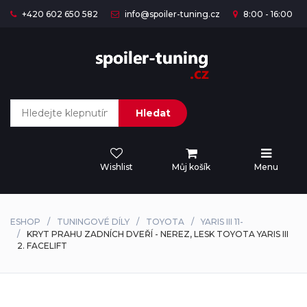
+420 602 650 582
info@spoiler-tuning.cz
8:00 - 16:00
Hledat
Wishlist
Můj košík
Menu
ESHOP
TUNINGOVÉ DÍLY
TOYOTA
YARIS III 11-
KRYT PRAHU ZADNÍCH DVEŘÍ - NEREZ, LESK TOYOTA YARIS III
2. FACELIFT