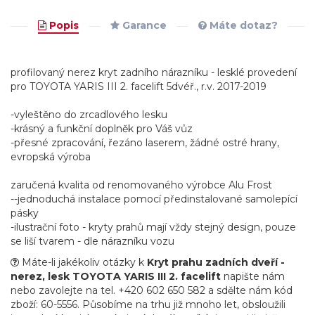
Popis
Garance
Máte dotaz?
profilovaný nerez kryt zadního nárazníku - lesklé provedení
pro TOYOTA YARIS III 2. facelift 5dvéř., r.v. 2017-2019
-vyleštěno do zrcadlového lesku
-krásný a funkční doplněk pro Váš vůz
-přesné zpracování, řezáno laserem, žádné ostré hrany,
evropská výroba
zaručená kvalita od renomovaného výrobce Alu Frost
--jednoduchá instalace pomocí předinstalované samolepící
pásky
-ilustrační foto - kryty prahů mají vždy stejný design, pouze
se liší tvarem - dle nárazníku vozu
Máte-li jakékoliv otázky k
Kryt prahu zadních dveří -
nerez, lesk TOYOTA YARIS III 2. facelift
napište nám
nebo zavolejte na tel. +420 602 650 582 a sdělte nám kód
zboží: 60-5556. Působíme na trhu již mnoho let, obsloužili