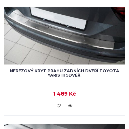
NEREZOVÝ KRYT PRAHU ZADNÍCH DVEŘÍ TOYOTA
YARIS III 5DVÉŘ.
1 489 Kč
KOUPIT