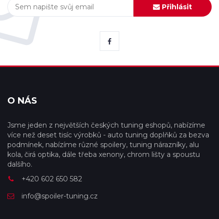
Přihlásit
O NÁS
Jsme jeden z největších českých tuning eshopů, nabízíme
více než deset tisíc výrobků - auto tuning doplňků za bezva
podmínek, nabízíme různé spoilery, tuning nárazníky, alu
kola, čirá optika, dále třeba xenony, chrom lišty a spoustu
dalšího.
+420 602 650 582
info@spoiler-tuning.cz