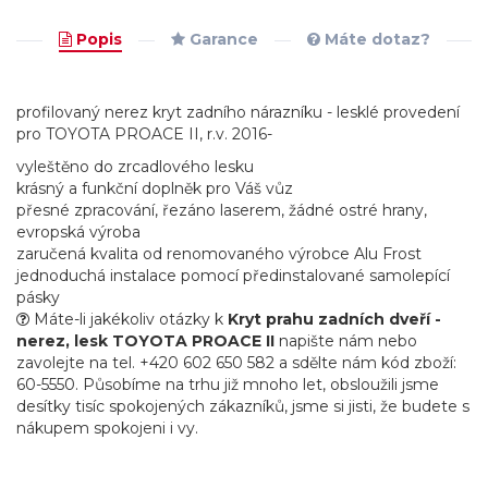
Popis
Garance
Máte dotaz?
profilovaný nerez kryt zadního nárazníku - lesklé provedení
pro TOYOTA PROACE II, r.v. 2016-
vyleštěno do zrcadlového lesku
krásný a funkční doplněk pro Váš vůz
přesné zpracování, řezáno laserem, žádné ostré hrany,
evropská výroba
zaručená kvalita od renomovaného výrobce Alu Frost
jednoduchá instalace pomocí předinstalované samolepící
pásky
Máte-li jakékoliv otázky k
Kryt prahu zadních dveří -
nerez, lesk TOYOTA PROACE II
napište nám nebo
zavolejte na tel. +420 602 650 582 a sdělte nám kód zboží:
60-5550. Působíme na trhu již mnoho let, obsloužili jsme
desítky tisíc spokojených zákazníků, jsme si jisti, že budete s
nákupem spokojeni i vy.