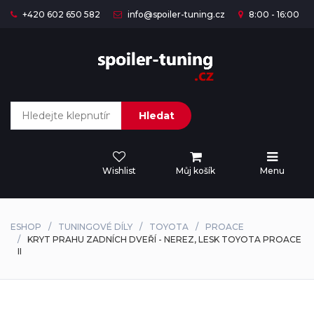
+420 602 650 582
info@spoiler-tuning.cz
8:00 - 16:00
Hledat
Wishlist
Můj košík
Menu
ESHOP
TUNINGOVÉ DÍLY
TOYOTA
PROACE
KRYT PRAHU ZADNÍCH DVEŘÍ - NEREZ, LESK TOYOTA PROACE
II