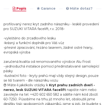
Popis
Garance
Máte dotaz?
profilovaný nerez kryt zadního nárazníku - lesklé provedení
pro SUZUKI VITARA facelift, r.v. 2018-
-vyleštěno do zrcadlového lesku
-krásný a funkční doplněk pro Váš vůz
-přesné zpracování, řezáno laserem, žádné ostré hrany,
evropská výroba
zaručená kvalita od renomovaného výrobce Alu Frost
--jednoduchá instalace pomocí předinstalované samolepící
pásky
-ilustrační foto - kryty prahů mají vždy stejný design, pouze
se liší tvarem - dle nárazníku vozu
Máte-li jakékoliv otázky k
Kryt prahu zadních dveří -
nerez, lesk SUZUKI VITARA facelift
napište nám nebo
zavolejte na tel. +420 602 650 582 a sdělte nám kód zboží:
60-7250. Působíme na trhu již mnoho let, obsloužili jsme
desítky tisíc spokojených zákazníků, jsme si jisti, že budete s